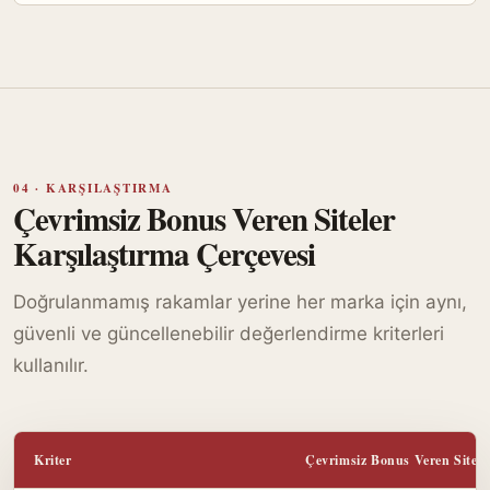
04 · KARŞILAŞTIRMA
Çevrimsiz Bonus Veren Siteler
Karşılaştırma Çerçevesi
Doğrulanmamış rakamlar yerine her marka için aynı,
güvenli ve güncellenebilir değerlendirme kriterleri
kullanılır.
Kriter
Çevrimsiz Bonus Veren Sitele