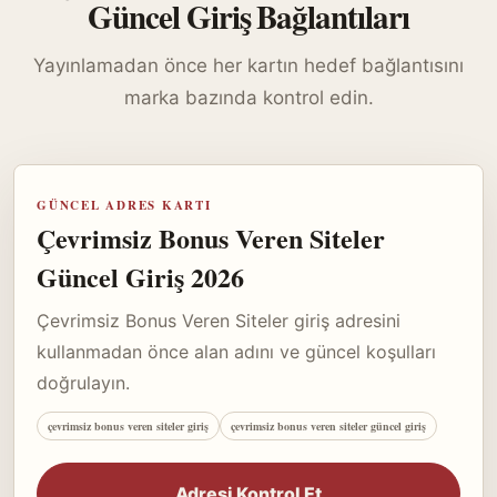
Güncel Giriş Bağlantıları
Yayınlamadan önce her kartın hedef bağlantısını
marka bazında kontrol edin.
GÜNCEL ADRES KARTI
Çevrimsiz Bonus Veren Siteler
Güncel Giriş 2026
Çevrimsiz Bonus Veren Siteler giriş adresini
kullanmadan önce alan adını ve güncel koşulları
doğrulayın.
çevrimsiz bonus veren siteler giriş
çevrimsiz bonus veren siteler güncel giriş
Adresi Kontrol Et