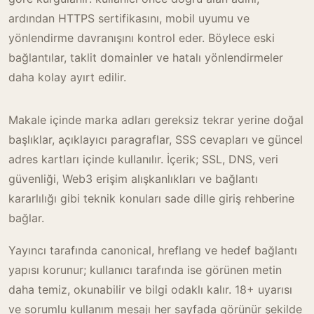
ardından HTTPS sertifikasını, mobil uyumu ve
yönlendirme davranışını kontrol eder. Böylece eski
bağlantılar, taklit domainler ve hatalı yönlendirmeler
daha kolay ayırt edilir.
Makale içinde marka adları gereksiz tekrar yerine doğal
başlıklar, açıklayıcı paragraflar, SSS cevapları ve güncel
adres kartları içinde kullanılır. İçerik; SSL, DNS, veri
güvenliği, Web3 erişim alışkanlıkları ve bağlantı
kararlılığı gibi teknik konuları sade dille giriş rehberine
bağlar.
Yayıncı tarafında canonical, hreflang ve hedef bağlantı
yapısı korunur; kullanıcı tarafında ise görünen metin
daha temiz, okunabilir ve bilgi odaklı kalır. 18+ uyarısı
ve sorumlu kullanım mesajı her sayfada görünür şekilde