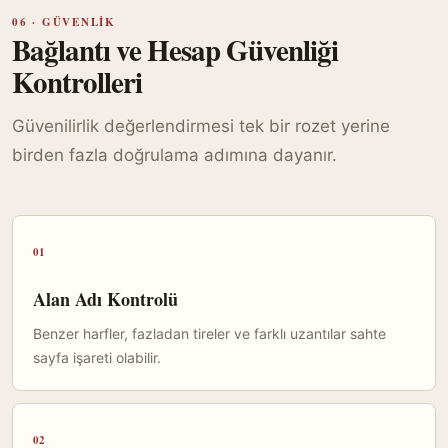
06 · GÜVENLİK
Bağlantı ve Hesap Güvenliği
Kontrolleri
Güvenilirlik değerlendirmesi tek bir rozet yerine
birden fazla doğrulama adımına dayanır.
01
Alan Adı Kontrolü
Benzer harfler, fazladan tireler ve farklı uzantılar sahte
sayfa işareti olabilir.
02