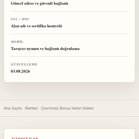
Güncel adres ve güvenli bağlantı
SSL / DNS
Alan adı ve sertifika kontrolü
MOBİL
Tarayıcı uyumu ve bağlantı doğrulama
GÜNCELLEME
03.08.2026
Ana Sayfa
Rehber
Çevrimsiz Bonus Veren Siteler
İÇİNDEKİLER