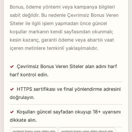
Bonus, ödeme yöntemi veya kampanya bilgileri
sabit değildir. Bu nedenle Çevrimsiz Bonus Veren
Siteler ile ilgili işlem yapmadan önce güncel
koşullar markanın kendi sayfasından okunmalı;
kesin kazanç, garanti ödeme veya abartılı vaat
içeren metinlere temkinli yaklaşılmalıdır.
Çevrimsiz Bonus Veren Siteler alan adını harf
harf kontrol edin.
HTTPS sertifikası ve final yönlendirme adresini
doğrulayın.
Koşulları güncel sayfadan okuyup 18+ uyarısını
dikkate alın.
çevrimsiz bonus veren siteler giriş
çevrimsiz bonus veren siteler güncel giriş