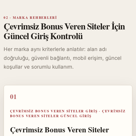
02 · MARKA REHBERLERİ
Çevrimsiz Bonus Veren Siteler İçin
Güncel Giriş Kontrolü
Her marka aynı kriterlerle anlatılır: alan adı
doğruluğu, güvenli bağlantı, mobil erişim, güncel
koşullar ve sorumlu kullanım.
01
ÇEVRIMSIZ BONUS VEREN SITELER GIRIŞ · ÇEVRIMSIZ
BONUS VEREN SITELER GÜNCEL GIRIŞ
Çevrimsiz Bonus Veren Siteler