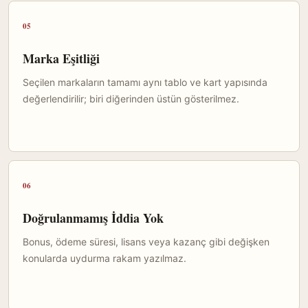
05
Marka Eşitliği
Seçilen markaların tamamı aynı tablo ve kart yapısında
değerlendirilir; biri diğerinden üstün gösterilmez.
06
Doğrulanmamış İddia Yok
Bonus, ödeme süresi, lisans veya kazanç gibi değişken
konularda uydurma rakam yazılmaz.