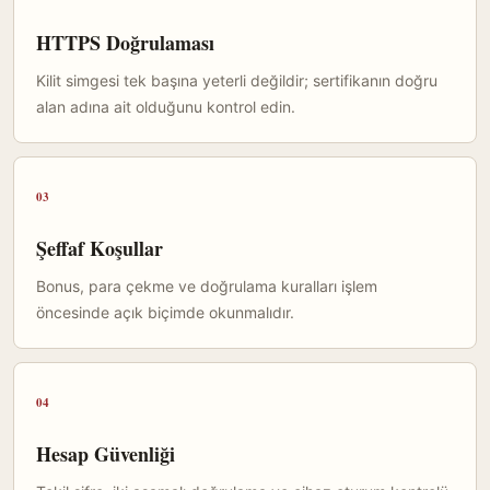
HTTPS Doğrulaması
Kilit simgesi tek başına yeterli değildir; sertifikanın doğru
alan adına ait olduğunu kontrol edin.
03
Şeffaf Koşullar
Bonus, para çekme ve doğrulama kuralları işlem
öncesinde açık biçimde okunmalıdır.
04
Hesap Güvenliği