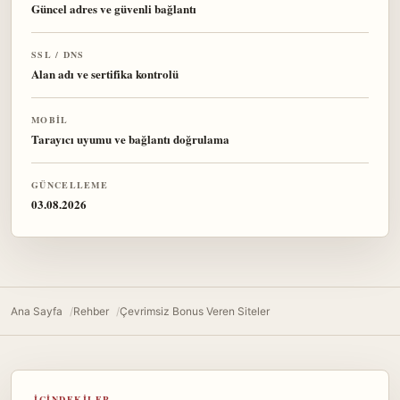
Güncel adres ve güvenli bağlantı
SSL / DNS
Alan adı ve sertifika kontrolü
MOBİL
Tarayıcı uyumu ve bağlantı doğrulama
GÜNCELLEME
03.08.2026
Ana Sayfa
Rehber
Çevrimsiz Bonus Veren Siteler
İÇİNDEKİLER