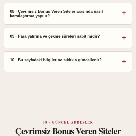
yerdeki mevzuata uymalı ve güvenilir olmayan
Alan adının doğru yazıldığını, geçerli HTTPS
ücretsiz araçlardan kaçınmalıdır.
08 · Çevrimsiz Bonus Veren Siteler arasında nasıl
+
karşılaştırma yapılır?
sertifikasını ve bağlantının resmî kanallarla
eşleştiğini kontrol edin. Şüpheli yönlendirmelerde
Arayüz, destek, ödeme kuralları, sorumlu kullanım
kişisel bilgi girmeyin.
09 · Para yatırma ve çekme süreleri sabit midir?
+
araçları ve güncel koşullar aynı kriterlerle
karşılaştırılmalıdır. Kesin karar vermeden önce her
Hayır. Yönteme, doğrulama durumuna, işlem
platformun resmî şartlarını okuyun.
10 · Bu sayfadaki bilgiler ne sıklıkla güncellenir?
+
yoğunluğuna ve platform kurallarına göre
değişebilir. Kesin süre iddiası yerine güncel ödeme
Sayfa üretildiği tarihteki form verilerini ve genel
sayfası kontrol edilmelidir.
teknik kontrol ilkelerini kullanır. Adres ve
kampanya bilgileri değişebileceğinden yayıncı
düzenli kontrol yapmalıdır.
08 · GÜNCEL ADRESLER
Çevrimsiz Bonus Veren Siteler