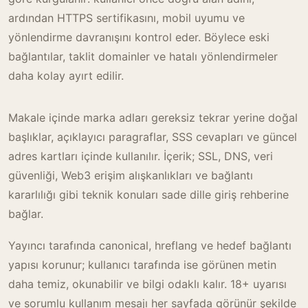
ardından HTTPS sertifikasını, mobil uyumu ve
yönlendirme davranışını kontrol eder. Böylece eski
bağlantılar, taklit domainler ve hatalı yönlendirmeler
daha kolay ayırt edilir.
Makale içinde marka adları gereksiz tekrar yerine doğal
başlıklar, açıklayıcı paragraflar, SSS cevapları ve güncel
adres kartları içinde kullanılır. İçerik; SSL, DNS, veri
güvenliği, Web3 erişim alışkanlıkları ve bağlantı
kararlılığı gibi teknik konuları sade dille giriş rehberine
bağlar.
Yayıncı tarafında canonical, hreflang ve hedef bağlantı
yapısı korunur; kullanıcı tarafında ise görünen metin
daha temiz, okunabilir ve bilgi odaklı kalır. 18+ uyarısı
ve sorumlu kullanım mesajı her sayfada görünür şekilde