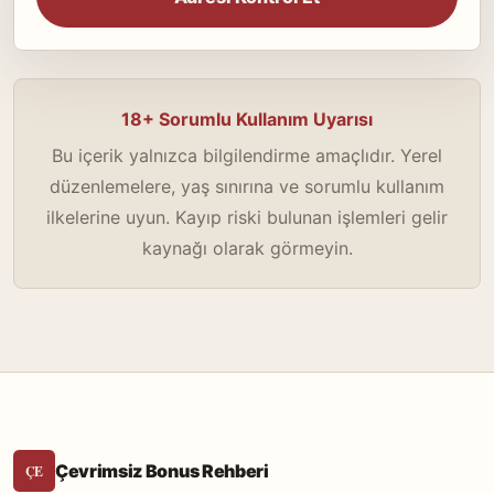
18+ Sorumlu Kullanım Uyarısı
Bu içerik yalnızca bilgilendirme amaçlıdır. Yerel
düzenlemelere, yaş sınırına ve sorumlu kullanım
ilkelerine uyun. Kayıp riski bulunan işlemleri gelir
kaynağı olarak görmeyin.
Çevrimsiz Bonus Rehberi
ÇE