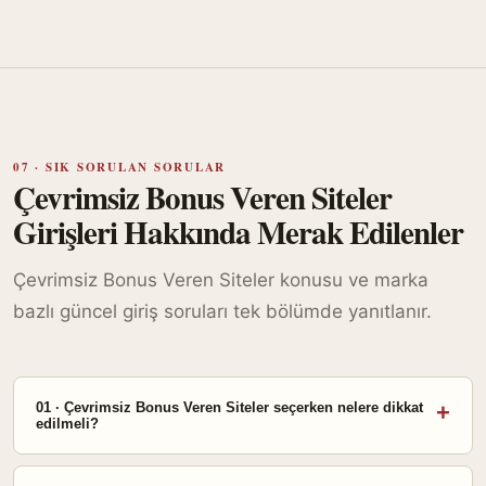
07 · SIK SORULAN SORULAR
Çevrimsiz Bonus Veren Siteler
Girişleri Hakkında Merak Edilenler
Çevrimsiz Bonus Veren Siteler konusu ve marka
bazlı güncel giriş soruları tek bölümde yanıtlanır.
01 · Çevrimsiz Bonus Veren Siteler seçerken nelere dikkat
+
edilmeli?