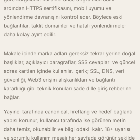
ardından HTTPS sertifikasını, mobil uyumu ve
yönlendirme davranışını kontrol eder. Böylece eski
bağlantılar, taklit domainler ve hatalı yönlendirmeler
daha kolay ayırt edilir.
Makale içinde marka adları gereksiz tekrar yerine doğal
başlıklar, açıklayıcı paragraflar, SSS cevapları ve güncel
adres kartları içinde kullanılır. İçerik; SSL, DNS, veri
güvenliği, Web3 erişim alışkanlıkları ve bağlantı
kararlılığı gibi teknik konuları sade dille giriş rehberine
bağlar.
Yayıncı tarafında canonical, hreflang ve hedef bağlantı
yapısı korunur; kullanıcı tarafında ise görünen metin
daha temiz, okunabilir ve bilgi odaklı kalır. 18+ uyarısı
ve sorumlu kullanım mesajı her sayfada görünür şekilde