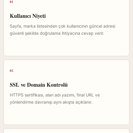
01
Kullanıcı Niyeti
Sayfa, marka listesinden çok kullanıcının güncel adresi
güvenli şekilde doğrulama ihtiyacına cevap verir.
02
SSL ve Domain Kontrolü
HTTPS sertifikası, alan adı yazımı, final URL ve
yönlendirme davranışı aynı akışta açıklanır.