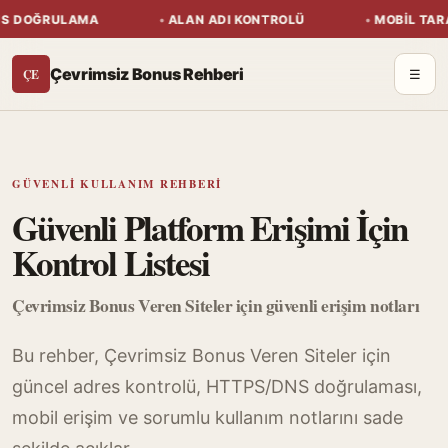
OĞRULAMA
ALAN ADI KONTROLÜ
MOBIL TARAYIC
Çevrimsiz Bonus Rehberi
ÇE
☰
GÜVENLI KULLANIM REHBERI
Güvenli Platform Erişimi İçin
Kontrol Listesi
Çevrimsiz Bonus Veren Siteler için güvenli erişim notları
Bu rehber, Çevrimsiz Bonus Veren Siteler için
güncel adres kontrolü, HTTPS/DNS doğrulaması,
mobil erişim ve sorumlu kullanım notlarını sade