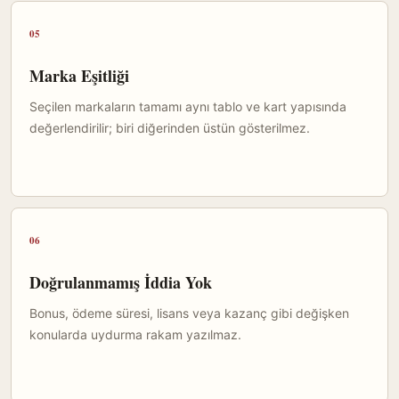
05
Marka Eşitliği
Seçilen markaların tamamı aynı tablo ve kart yapısında
değerlendirilir; biri diğerinden üstün gösterilmez.
06
Doğrulanmamış İddia Yok
Bonus, ödeme süresi, lisans veya kazanç gibi değişken
konularda uydurma rakam yazılmaz.