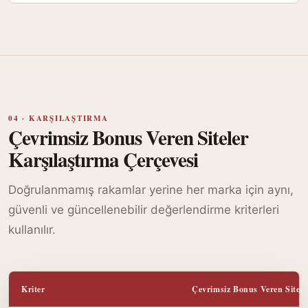
04 · KARŞILAŞTIRMA
Çevrimsiz Bonus Veren Siteler
Karşılaştırma Çerçevesi
Doğrulanmamış rakamlar yerine her marka için aynı,
güvenli ve güncellenebilir değerlendirme kriterleri
kullanılır.
Kriter
Çevrimsiz Bonus Veren Sitele