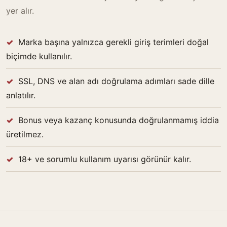
yer alır.
Marka başına yalnızca gerekli giriş terimleri doğal
biçimde kullanılır.
SSL, DNS ve alan adı doğrulama adımları sade dille
anlatılır.
Bonus veya kazanç konusunda doğrulanmamış iddia
üretilmez.
18+ ve sorumlu kullanım uyarısı görünür kalır.