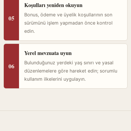
Koşulları yeniden okuyun
Bonus, ödeme ve üyelik koşullarının son
05
sürümünü işlem yapmadan önce kontrol
edin.
Yerel mevzuata uyun
Bulunduğunuz yerdeki yaş sınırı ve yasal
06
düzenlemelere göre hareket edin; sorumlu
kullanım ilkelerini uygulayın.