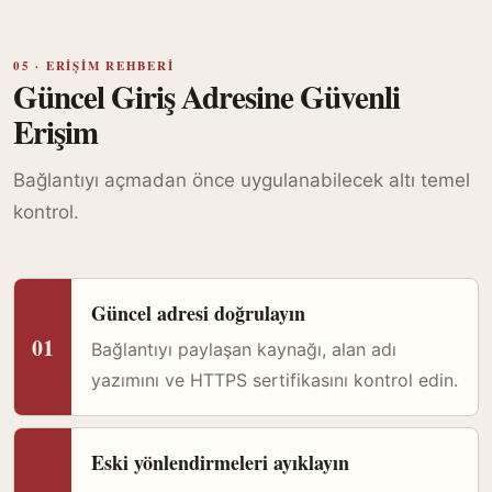
05 · ERİŞİM REHBERİ
Güncel Giriş Adresine Güvenli
Erişim
Bağlantıyı açmadan önce uygulanabilecek altı temel
kontrol.
Güncel adresi doğrulayın
01
Bağlantıyı paylaşan kaynağı, alan adı
yazımını ve HTTPS sertifikasını kontrol edin.
Eski yönlendirmeleri ayıklayın