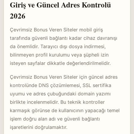
Giriş ve Güncel Adres Kontrolü
2026
Çevrimsiz Bonus Veren Siteler mobil giriş
tarafında güvenli bağlantı kadar cihaz davranışı
da önemlidir. Tarayıcı dışı dosya indirmesi,
bilinmeyen profil kurulumu veya şüpheli izin
isteyen sayfalar dikkatle değerlendirilmelidir.
Çevrimsiz Bonus Veren Siteler için güncel adres
kontrolünde DNS çözümlemesi, SSL sertifika
uyumu ve adres çubuğundaki domain yazımı
birlikte incelenmelidir. Bu teknik kontroller
karmaşık görünse de kullanıcının yapacağı temel
işlem doğru alan adı ve güvenli bağlantı
işaretlerini doğrulamaktır.