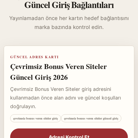
Güncel Giriş Bağlantıları
Yayınlamadan önce her kartın hedef bağlantısını
marka bazında kontrol edin.
GÜNCEL ADRES KARTI
Çevrimsiz Bonus Veren Siteler
Güncel Giriş 2026
Çevrimsiz Bonus Veren Siteler giriş adresini
kullanmadan önce alan adını ve güncel koşulları
doğrulayın.
çevrimsiz bonus veren siteler giriş
çevrimsiz bonus veren siteler güncel giriş
Adresi Kontrol Et