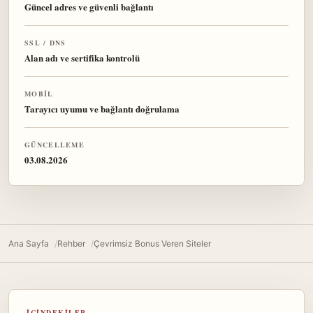
Güncel adres ve güvenli bağlantı
SSL / DNS
Alan adı ve sertifika kontrolü
MOBİL
Tarayıcı uyumu ve bağlantı doğrulama
GÜNCELLEME
03.08.2026
Ana Sayfa
Rehber
Çevrimsiz Bonus Veren Siteler
İÇİNDEKİLER