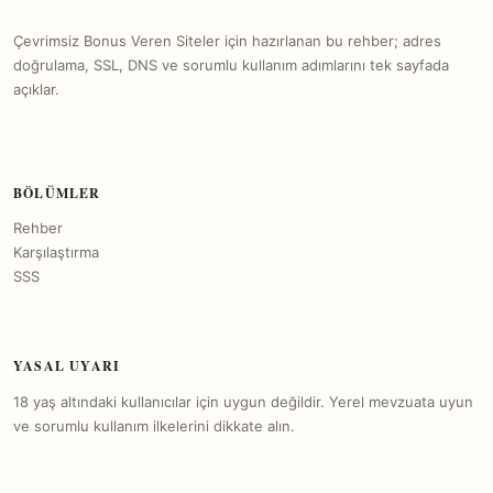
Çevrimsiz Bonus Veren Siteler için hazırlanan bu rehber; adres
doğrulama, SSL, DNS ve sorumlu kullanım adımlarını tek sayfada
açıklar.
BÖLÜMLER
Rehber
Karşılaştırma
SSS
YASAL UYARI
18 yaş altındaki kullanıcılar için uygun değildir. Yerel mevzuata uyun
ve sorumlu kullanım ilkelerini dikkate alın.