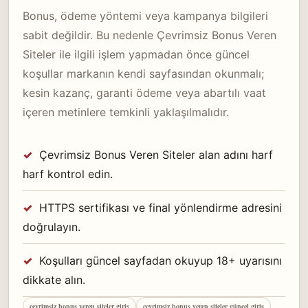
Bonus, ödeme yöntemi veya kampanya bilgileri
sabit değildir. Bu nedenle Çevrimsiz Bonus Veren
Siteler ile ilgili işlem yapmadan önce güncel
koşullar markanın kendi sayfasından okunmalı;
kesin kazanç, garanti ödeme veya abartılı vaat
içeren metinlere temkinli yaklaşılmalıdır.
Çevrimsiz Bonus Veren Siteler alan adını harf
harf kontrol edin.
HTTPS sertifikası ve final yönlendirme adresini
doğrulayın.
Koşulları güncel sayfadan okuyup 18+ uyarısını
dikkate alın.
çevrimsiz bonus veren siteler giriş
çevrimsiz bonus veren siteler güncel giriş