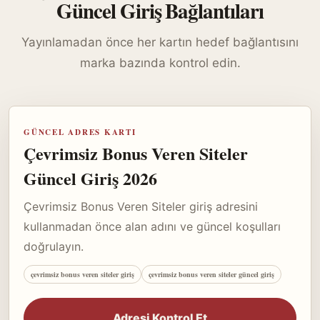
Güncel Giriş Bağlantıları
Yayınlamadan önce her kartın hedef bağlantısını
marka bazında kontrol edin.
GÜNCEL ADRES KARTI
Çevrimsiz Bonus Veren Siteler
Güncel Giriş 2026
Çevrimsiz Bonus Veren Siteler giriş adresini
kullanmadan önce alan adını ve güncel koşulları
doğrulayın.
çevrimsiz bonus veren siteler giriş
çevrimsiz bonus veren siteler güncel giriş
Adresi Kontrol Et