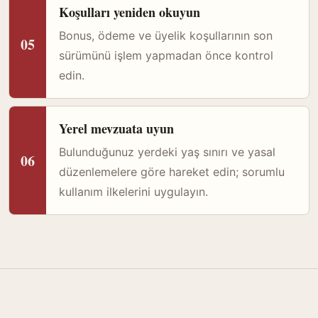
Koşulları yeniden okuyun
Bonus, ödeme ve üyelik koşullarının son
05
sürümünü işlem yapmadan önce kontrol
edin.
Yerel mevzuata uyun
Bulunduğunuz yerdeki yaş sınırı ve yasal
06
düzenlemelere göre hareket edin; sorumlu
kullanım ilkelerini uygulayın.