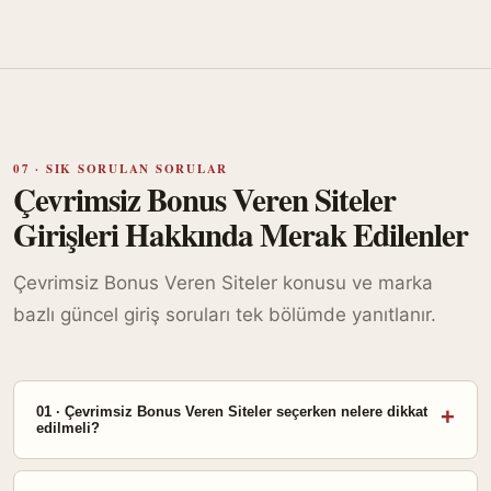
07 · SIK SORULAN SORULAR
Çevrimsiz Bonus Veren Siteler
Girişleri Hakkında Merak Edilenler
Çevrimsiz Bonus Veren Siteler konusu ve marka
bazlı güncel giriş soruları tek bölümde yanıtlanır.
01 · Çevrimsiz Bonus Veren Siteler seçerken nelere dikkat
+
edilmeli?