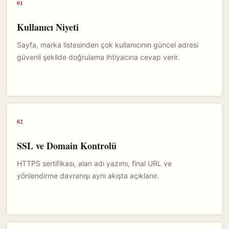
01
Kullanıcı Niyeti
Sayfa, marka listesinden çok kullanıcının güncel adresi
güvenli şekilde doğrulama ihtiyacına cevap verir.
02
SSL ve Domain Kontrolü
HTTPS sertifikası, alan adı yazımı, final URL ve
yönlendirme davranışı aynı akışta açıklanır.