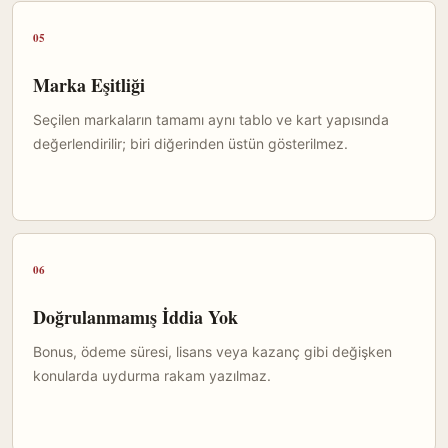
05
Marka Eşitliği
Seçilen markaların tamamı aynı tablo ve kart yapısında
değerlendirilir; biri diğerinden üstün gösterilmez.
06
Doğrulanmamış İddia Yok
Bonus, ödeme süresi, lisans veya kazanç gibi değişken
konularda uydurma rakam yazılmaz.