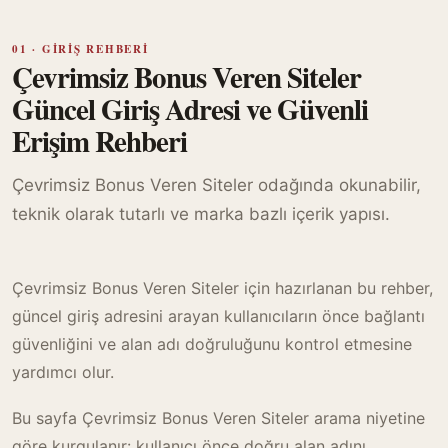
01 · GİRİŞ REHBERİ
Çevrimsiz Bonus Veren Siteler
Güncel Giriş Adresi ve Güvenli
Erişim Rehberi
Çevrimsiz Bonus Veren Siteler odağında okunabilir,
teknik olarak tutarlı ve marka bazlı içerik yapısı.
Çevrimsiz Bonus Veren Siteler için hazırlanan bu rehber,
güncel giriş adresini arayan kullanıcıların önce bağlantı
güvenliğini ve alan adı doğruluğunu kontrol etmesine
yardımcı olur.
Bu sayfa Çevrimsiz Bonus Veren Siteler arama niyetine
göre kurgulanır: kullanıcı önce doğru alan adını,