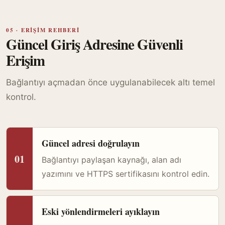
05 · ERİŞİM REHBERİ
Güncel Giriş Adresine Güvenli
Erişim
Bağlantıyı açmadan önce uygulanabilecek altı temel
kontrol.
Güncel adresi doğrulayın
01
Bağlantıyı paylaşan kaynağı, alan adı
yazımını ve HTTPS sertifikasını kontrol edin.
Eski yönlendirmeleri ayıklayın