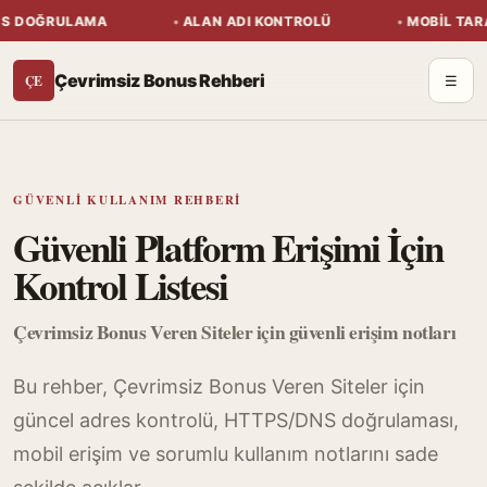
OĞRULAMA
ALAN ADI KONTROLÜ
MOBIL TARAYIC
Çevrimsiz Bonus Rehberi
ÇE
☰
GÜVENLI KULLANIM REHBERI
Güvenli Platform Erişimi İçin
Kontrol Listesi
Çevrimsiz Bonus Veren Siteler için güvenli erişim notları
Bu rehber, Çevrimsiz Bonus Veren Siteler için
güncel adres kontrolü, HTTPS/DNS doğrulaması,
mobil erişim ve sorumlu kullanım notlarını sade