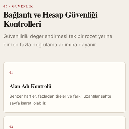
06 · GÜVENLİK
Bağlantı ve Hesap Güvenliği
Kontrolleri
Güvenilirlik değerlendirmesi tek bir rozet yerine
birden fazla doğrulama adımına dayanır.
01
Alan Adı Kontrolü
Benzer harfler, fazladan tireler ve farklı uzantılar sahte
sayfa işareti olabilir.
02