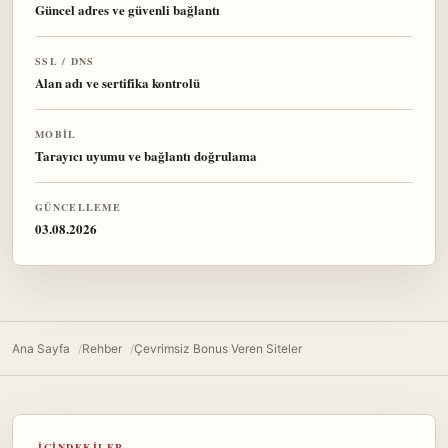
Güncel adres ve güvenli bağlantı
SSL / DNS
Alan adı ve sertifika kontrolü
MOBİL
Tarayıcı uyumu ve bağlantı doğrulama
GÜNCELLEME
03.08.2026
Ana Sayfa
Rehber
Çevrimsiz Bonus Veren Siteler
İÇİNDEKİLER