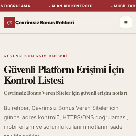
OĞRULAMA
ALAN ADI KONTROLÜ
MOBIL TARAYIC
Çevrimsiz Bonus Rehberi
ÇE
☰
GÜVENLI KULLANIM REHBERI
Güvenli Platform Erişimi İçin
Kontrol Listesi
Çevrimsiz Bonus Veren Siteler için güvenli erişim notları
Bu rehber, Çevrimsiz Bonus Veren Siteler için
güncel adres kontrolü, HTTPS/DNS doğrulaması,
mobil erişim ve sorumlu kullanım notlarını sade