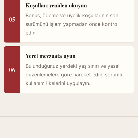
Koşulları yeniden okuyun
Bonus, ödeme ve üyelik koşullarının son
05
sürümünü işlem yapmadan önce kontrol
edin.
Yerel mevzuata uyun
Bulunduğunuz yerdeki yaş sınırı ve yasal
06
düzenlemelere göre hareket edin; sorumlu
kullanım ilkelerini uygulayın.