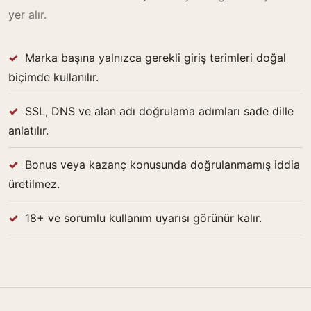
yer alır.
Marka başına yalnızca gerekli giriş terimleri doğal
biçimde kullanılır.
SSL, DNS ve alan adı doğrulama adımları sade dille
anlatılır.
Bonus veya kazanç konusunda doğrulanmamış iddia
üretilmez.
18+ ve sorumlu kullanım uyarısı görünür kalır.