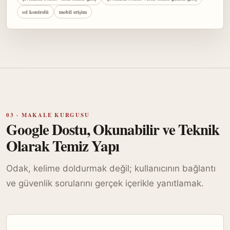
ssl kontrolü
mobil erişim
03 · MAKALE KURGUSU
Google Dostu, Okunabilir ve Teknik
Olarak Temiz Yapı
Odak, kelime doldurmak değil; kullanıcının bağlantı
ve güvenlik sorularını gerçek içerikle yanıtlamak.