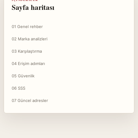
Sayfa haritası
01 Genel rehber
02 Marka analizleri
03 Karşılaştırma
04 Erişim adımları
05 Güvenlik
06 SSS
07 Güncel adresler