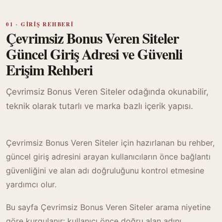
01 · GİRİŞ REHBERİ
Çevrimsiz Bonus Veren Siteler
Güncel Giriş Adresi ve Güvenli
Erişim Rehberi
Çevrimsiz Bonus Veren Siteler odağında okunabilir,
teknik olarak tutarlı ve marka bazlı içerik yapısı.
Çevrimsiz Bonus Veren Siteler için hazırlanan bu rehber,
güncel giriş adresini arayan kullanıcıların önce bağlantı
güvenliğini ve alan adı doğruluğunu kontrol etmesine
yardımcı olur.
Bu sayfa Çevrimsiz Bonus Veren Siteler arama niyetine
göre kurgulanır: kullanıcı önce doğru alan adını,