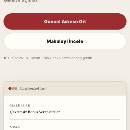
şekilde açıklar.
Güncel Adrese Git
Makaleyi İncele
18+ · Sorumlu kullanım · Koşullar ve adresler değişebilir.
Adres kontrol özeti
MARKALAR
Çevrimsiz Bonus Veren Siteler
ODAK