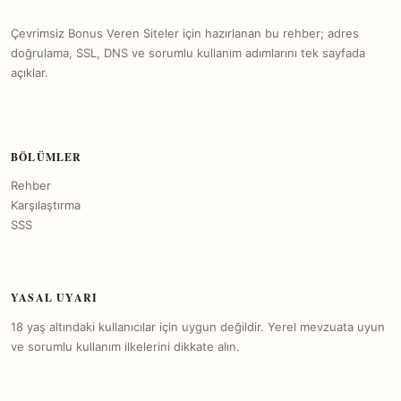
Çevrimsiz Bonus Veren Siteler için hazırlanan bu rehber; adres
doğrulama, SSL, DNS ve sorumlu kullanım adımlarını tek sayfada
açıklar.
BÖLÜMLER
Rehber
Karşılaştırma
SSS
YASAL UYARI
18 yaş altındaki kullanıcılar için uygun değildir. Yerel mevzuata uyun
ve sorumlu kullanım ilkelerini dikkate alın.