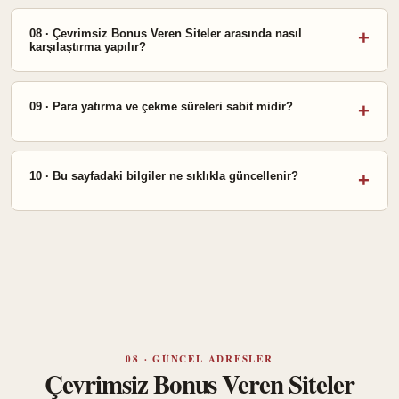
yerdeki mevzuata uymalı ve güvenilir olmayan
Alan adının doğru yazıldığını, geçerli HTTPS
ücretsiz araçlardan kaçınmalıdır.
08 · Çevrimsiz Bonus Veren Siteler arasında nasıl
+
karşılaştırma yapılır?
sertifikasını ve bağlantının resmî kanallarla
eşleştiğini kontrol edin. Şüpheli yönlendirmelerde
Arayüz, destek, ödeme kuralları, sorumlu kullanım
kişisel bilgi girmeyin.
09 · Para yatırma ve çekme süreleri sabit midir?
+
araçları ve güncel koşullar aynı kriterlerle
karşılaştırılmalıdır. Kesin karar vermeden önce her
Hayır. Yönteme, doğrulama durumuna, işlem
platformun resmî şartlarını okuyun.
10 · Bu sayfadaki bilgiler ne sıklıkla güncellenir?
+
yoğunluğuna ve platform kurallarına göre
değişebilir. Kesin süre iddiası yerine güncel ödeme
Sayfa üretildiği tarihteki form verilerini ve genel
sayfası kontrol edilmelidir.
teknik kontrol ilkelerini kullanır. Adres ve
kampanya bilgileri değişebileceğinden yayıncı
düzenli kontrol yapmalıdır.
08 · GÜNCEL ADRESLER
Çevrimsiz Bonus Veren Siteler