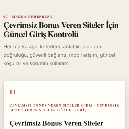
02 · MARKA REHBERLERİ
Çevrimsiz Bonus Veren Siteler İçin
Güncel Giriş Kontrolü
Her marka aynı kriterlerle anlatılır: alan adı
doğruluğu, güvenli bağlantı, mobil erişim, güncel
koşullar ve sorumlu kullanım.
01
ÇEVRIMSIZ BONUS VEREN SITELER GIRIŞ · ÇEVRIMSIZ
BONUS VEREN SITELER GÜNCEL GIRIŞ
Çevrimsiz Bonus Veren Siteler