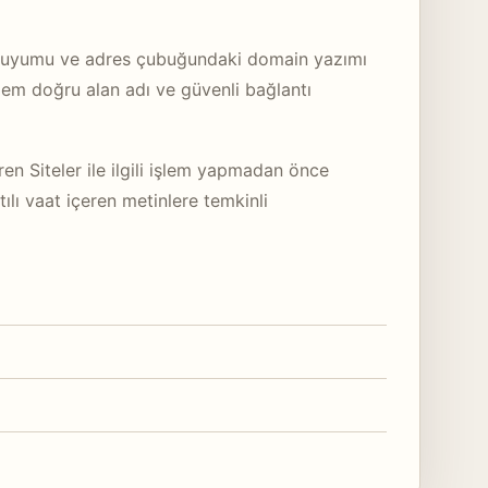
ka uyumu ve adres çubuğundaki domain yazımı
şlem doğru alan adı ve güvenli bağlantı
n Siteler ile ilgili işlem yapmadan önce
lı vaat içeren metinlere temkinli