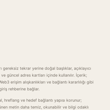
 gereksiz tekrar yerine doğal başlıklar, açıklayıcı
ve güncel adres kartları içinde kullanılır. İçerik;
eb3 erişim alışkanlıkları ve bağlantı kararlılığı gibi
giriş rehberine bağlar.
l, hreflang ve hedef bağlantı yapısı korunur;
rünen metin daha temiz, okunabilir ve bilgi odaklı