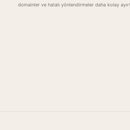
domainler ve hatalı yönlendirmeler daha kolay ayırt 