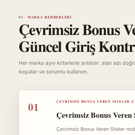
02 · MARKA REHBERLERİ
Çevrimsiz Bonus Ver
Güncel Giriş Kontr
Her marka aynı kriterlerle anlatılır: alan adı doğ
koşullar ve sorumlu kullanım.
01
ÇEVRIMSIZ BONUS VEREN SITELER G
Çevrimsiz Bonus Veren S
Çevrimsiz Bonus Veren Siteler mobil