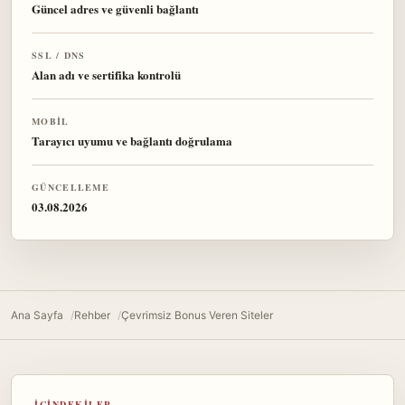
Güncel adres ve güvenli bağlantı
SSL / DNS
Alan adı ve sertifika kontrolü
MOBİL
Tarayıcı uyumu ve bağlantı doğrulama
GÜNCELLEME
03.08.2026
Ana Sayfa
Rehber
Çevrimsiz Bonus Veren Siteler
İÇİNDEKİLER