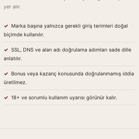
yer alır.
Marka başına yalnızca gerekli giriş terimleri doğal
biçimde kullanılır.
SSL, DNS ve alan adı doğrulama adımları sade dille
anlatılır.
Bonus veya kazanç konusunda doğrulanmamış iddia
üretilmez.
18+ ve sorumlu kullanım uyarısı görünür kalır.