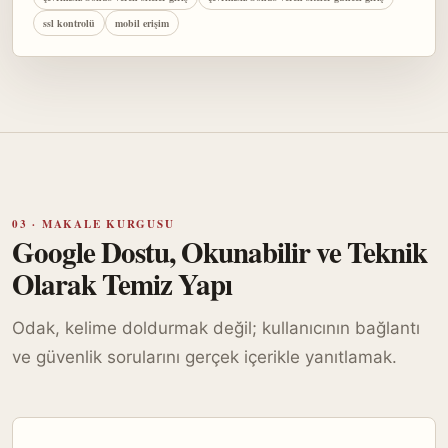
ssl kontrolü
mobil erişim
03 · MAKALE KURGUSU
Google Dostu, Okunabilir ve Teknik
Olarak Temiz Yapı
Odak, kelime doldurmak değil; kullanıcının bağlantı
ve güvenlik sorularını gerçek içerikle yanıtlamak.