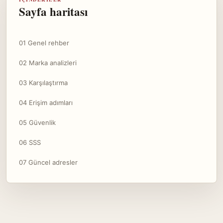
Sayfa haritası
01 Genel rehber
02 Marka analizleri
03 Karşılaştırma
04 Erişim adımları
05 Güvenlik
06 SSS
07 Güncel adresler