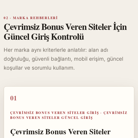
02 · MARKA REHBERLERİ
Çevrimsiz Bonus Veren Siteler İçin
Güncel Giriş Kontrolü
Her marka aynı kriterlerle anlatılır: alan adı
doğruluğu, güvenli bağlantı, mobil erişim, güncel
koşullar ve sorumlu kullanım.
01
ÇEVRIMSIZ BONUS VEREN SITELER GIRIŞ · ÇEVRIMSIZ
BONUS VEREN SITELER GÜNCEL GIRIŞ
Çevrimsiz Bonus Veren Siteler