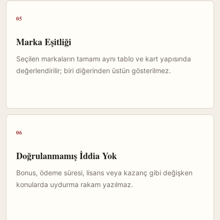
05
Marka Eşitliği
Seçilen markaların tamamı aynı tablo ve kart yapısında
değerlendirilir; biri diğerinden üstün gösterilmez.
06
Doğrulanmamış İddia Yok
Bonus, ödeme süresi, lisans veya kazanç gibi değişken
konularda uydurma rakam yazılmaz.