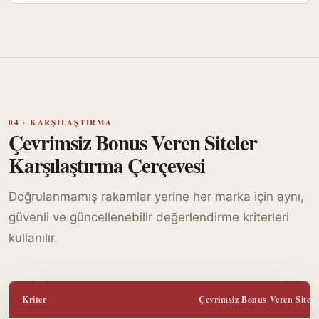
04 · KARŞILAŞTIRMA
Çevrimsiz Bonus Veren Siteler
Karşılaştırma Çerçevesi
Doğrulanmamış rakamlar yerine her marka için aynı,
güvenli ve güncellenebilir değerlendirme kriterleri
kullanılır.
Kriter
Çevrimsiz Bonus Veren Sitele