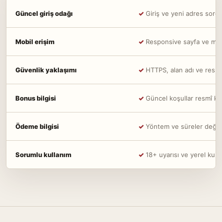
Güncel giriş odağı
✓
Giriş ve yeni adres sorgul
Mobil erişim
✓
Responsive sayfa ve mobil
Güvenlik yaklaşımı
✓
HTTPS, alan adı ve resm
Bonus bilgisi
✓
Güncel koşullar resmî ka
Ödeme bilgisi
✓
Yöntem ve süreler değişe
Sorumlu kullanım
✓
18+ uyarısı ve yerel kura