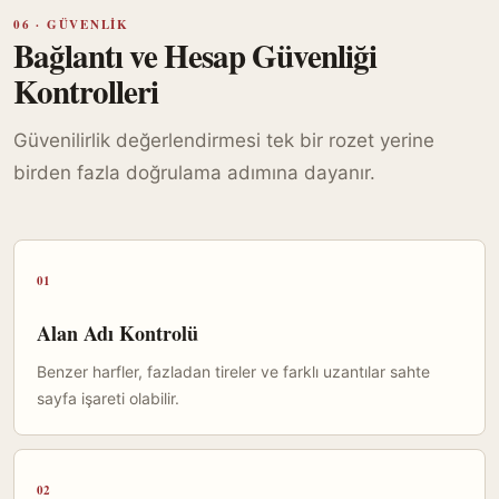
06 · GÜVENLİK
Bağlantı ve Hesap Güvenliği
Kontrolleri
Güvenilirlik değerlendirmesi tek bir rozet yerine
birden fazla doğrulama adımına dayanır.
01
Alan Adı Kontrolü
Benzer harfler, fazladan tireler ve farklı uzantılar sahte
sayfa işareti olabilir.
02