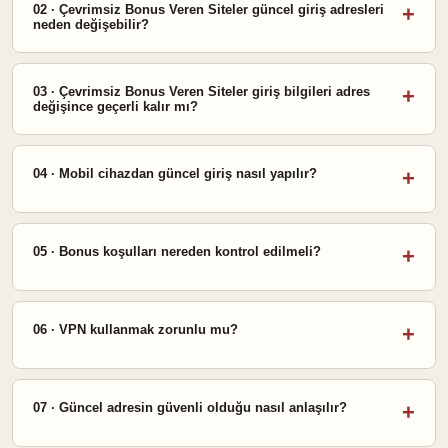
Güncel alan adı, bağlantı güvenliği, açık kullanım
02 · Çevrimsiz Bonus Veren Siteler güncel giriş adresleri
+
neden değişebilir?
koşulları, destek kanalları ve ödeme kuralları
birlikte değerlendirilmelidir. Tek bir işarete
Alan adı ve erişim koşulları zaman içinde
dayanmak yerine bilgiler resmî kaynaklardan
03 · Çevrimsiz Bonus Veren Siteler giriş bilgileri adres
+
değişince geçerli kalır mı?
değişebilir. Bu nedenle eski bağlantılara güvenmek
doğrulanmalıdır.
yerine güncel adresi doğrulamak, HTTPS
Alan adı değişikliği çoğu durumda kullanıcı
sertifikasını kontrol etmek ve kaynağı teyit etmek
04 · Mobil cihazdan güncel giriş nasıl yapılır?
+
hesabını değiştirmez; ancak giriş yapmadan önce
gerekir.
doğru ve resmî bağlantıda olduğunuzu kontrol
Mobil tarayıcı üzerinden güncel adres açılabilir.
etmeniz önemlidir.
05 · Bonus koşulları nereden kontrol edilmeli?
+
Adres çubuğundaki alan adını ve HTTPS
göstergesini kontrol edin; bilinmeyen APK veya
Bonus oranları ve çevrim koşulları değişebileceği
profil dosyalarını yüklemeyin.
06 · VPN kullanmak zorunlu mu?
+
için güncel kampanya sayfası ve kullanım şartları
esas alınmalıdır. Bu sayfa doğrulanmamış oran
Erişim yöntemi ülkeye, sağlayıcıya ve yerel
veya kesin kazanç vaadi üretmez.
07 · Güncel adresin güvenli olduğu nasıl anlaşılır?
+
kurallara göre değişebilir. Kullanıcılar bulundukları