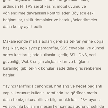
ardından HTTPS sertifikasını, mobil uyumu ve
yönlendirme davranışını kontrol eder. Böylece eski
bağlantılar, taklit domainler ve hatalı yönlendirmeler
daha kolay ayırt edilir.
Makale içinde marka adları gereksiz tekrar yerine doğal
başlıklar, açıklayıcı paragraflar, SSS cevapları ve güncel
adres kartları içinde kullanılır. İçerik; SSL, DNS, veri
güvenliği, Web3 erişim alışkanlıkları ve bağlantı
kararlılığı gibi teknik konuları sade dille giriş rehberine
bağlar.
Yayıncı tarafında canonical, hreflang ve hedef bağlantı
yapısı korunur; kullanıcı tarafında ise görünen metin
daha temiz, okunabilir ve bilgi odaklı kalır. 18+ uyarısı
ve sorumlu kullanım mesajı her sayfada görünür şekilde