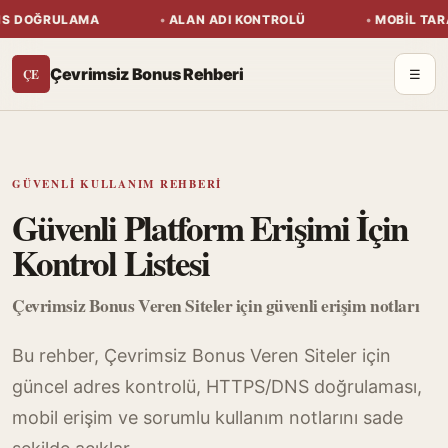
OĞRULAMA
ALAN ADI KONTROLÜ
MOBIL TARAYIC
Çevrimsiz Bonus Rehberi
ÇE
☰
GÜVENLI KULLANIM REHBERI
Güvenli Platform Erişimi İçin
Kontrol Listesi
Çevrimsiz Bonus Veren Siteler için güvenli erişim notları
Bu rehber, Çevrimsiz Bonus Veren Siteler için
güncel adres kontrolü, HTTPS/DNS doğrulaması,
mobil erişim ve sorumlu kullanım notlarını sade