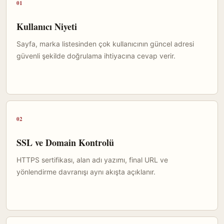
01
Kullanıcı Niyeti
Sayfa, marka listesinden çok kullanıcının güncel adresi
güvenli şekilde doğrulama ihtiyacına cevap verir.
02
SSL ve Domain Kontrolü
HTTPS sertifikası, alan adı yazımı, final URL ve
yönlendirme davranışı aynı akışta açıklanır.