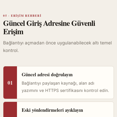
05 · ERİŞİM REHBERİ
Güncel Giriş Adresine Güvenli
Erişim
Bağlantıyı açmadan önce uygulanabilecek altı temel
kontrol.
Güncel adresi doğrulayın
01
Bağlantıyı paylaşan kaynağı, alan adı
yazımını ve HTTPS sertifikasını kontrol edin.
Eski yönlendirmeleri ayıklayın