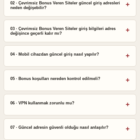
Güncel alan adı, bağlantı güvenliği, açık kullanım
02 · Çevrimsiz Bonus Veren Siteler güncel giriş adresleri
+
neden değişebilir?
koşulları, destek kanalları ve ödeme kuralları
birlikte değerlendirilmelidir. Tek bir işarete
Alan adı ve erişim koşulları zaman içinde
dayanmak yerine bilgiler resmî kaynaklardan
03 · Çevrimsiz Bonus Veren Siteler giriş bilgileri adres
+
değişince geçerli kalır mı?
değişebilir. Bu nedenle eski bağlantılara güvenmek
doğrulanmalıdır.
yerine güncel adresi doğrulamak, HTTPS
Alan adı değişikliği çoğu durumda kullanıcı
sertifikasını kontrol etmek ve kaynağı teyit etmek
04 · Mobil cihazdan güncel giriş nasıl yapılır?
+
hesabını değiştirmez; ancak giriş yapmadan önce
gerekir.
doğru ve resmî bağlantıda olduğunuzu kontrol
Mobil tarayıcı üzerinden güncel adres açılabilir.
etmeniz önemlidir.
05 · Bonus koşulları nereden kontrol edilmeli?
+
Adres çubuğundaki alan adını ve HTTPS
göstergesini kontrol edin; bilinmeyen APK veya
Bonus oranları ve çevrim koşulları değişebileceği
profil dosyalarını yüklemeyin.
06 · VPN kullanmak zorunlu mu?
+
için güncel kampanya sayfası ve kullanım şartları
esas alınmalıdır. Bu sayfa doğrulanmamış oran
Erişim yöntemi ülkeye, sağlayıcıya ve yerel
veya kesin kazanç vaadi üretmez.
07 · Güncel adresin güvenli olduğu nasıl anlaşılır?
+
kurallara göre değişebilir. Kullanıcılar bulundukları