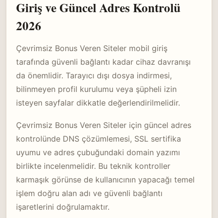
Giriş ve Güncel Adres Kontrolü
2026
Çevrimsiz Bonus Veren Siteler mobil giriş
tarafında güvenli bağlantı kadar cihaz davranışı
da önemlidir. Tarayıcı dışı dosya indirmesi,
bilinmeyen profil kurulumu veya şüpheli izin
isteyen sayfalar dikkatle değerlendirilmelidir.
Çevrimsiz Bonus Veren Siteler için güncel adres
kontrolünde DNS çözümlemesi, SSL sertifika
uyumu ve adres çubuğundaki domain yazımı
birlikte incelenmelidir. Bu teknik kontroller
karmaşık görünse de kullanıcının yapacağı temel
işlem doğru alan adı ve güvenli bağlantı
işaretlerini doğrulamaktır.