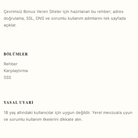
Çevrimsiz Bonus Veren Siteler için hazırlanan bu rehber; adres
doğrulama, SSL, DNS ve sorumlu kullanım adımlarını tek sayfada
açıklar.
BÖLÜMLER
Rehber
Karşılaştırma
SSS
YASAL UYARI
18 yaş altındaki kullanıcılar için uygun değildir. Yerel mevzuata uyun
ve sorumlu kullanım ilkelerini dikkate alın.