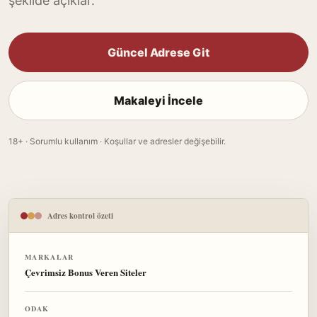
şekilde açıklar.
Güncel Adrese Git
Makaleyi İncele
18+ · Sorumlu kullanım · Koşullar ve adresler değişebilir.
Adres kontrol özeti
MARKALAR
Çevrimsiz Bonus Veren Siteler
ODAK