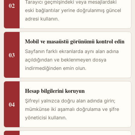
Tarayıcı geçmişindeki veya mesajlardaki
02
eski bağlantılar yerine doğrulanmış güncel
adresi kullanın.
Mobil ve masaüstü görünümü kontrol edin
Sayfanın farklı ekranlarda aynı alan adına
03
açıldığından ve beklenmeyen dosya
indirmediğinden emin olun.
Hesap bilgilerini koruyun
Şifreyi yalnızca doğru alan adında girin;
04
mümkünse iki aşamalı doğrulama ve şifre
yöneticisi kullanın.