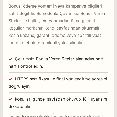
Bonus, ödeme yöntemi veya kampanya bilgileri
sabit değildir. Bu nedenle Çevrimsiz Bonus Veren
Siteler ile ilgili işlem yapmadan önce güncel
koşullar markanın kendi sayfasından okunmalı;
kesin kazanç, garanti ödeme veya abartılı vaat
içeren metinlere temkinli yaklaşılmalıdır.
Çevrimsiz Bonus Veren Siteler alan adını harf
harf kontrol edin.
HTTPS sertifikası ve final yönlendirme adresini
doğrulayın.
Koşulları güncel sayfadan okuyup 18+ uyarısını
dikkate alın.
çevrimsiz bonus veren siteler giriş
çevrimsiz bonus veren siteler güncel giriş