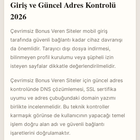
Giriş ve Güncel Adres Kontrolü
2026
Çevrimsiz Bonus Veren Siteler mobil giriş
tarafında güvenli bağlantı kadar cihaz davranışı
da önemlidir. Tarayıcı dışı dosya indirmesi,
bilinmeyen profil kurulumu veya şüpheli izin
isteyen sayfalar dikkatle değerlendirilmelidir.
Çevrimsiz Bonus Veren Siteler için güncel adres
kontrolünde DNS çözümlemesi, SSL sertifika
uyumu ve adres çubuğundaki domain yazımı
birlikte incelenmelidir. Bu teknik kontroller
karmaşık görünse de kullanıcının yapacağı temel
işlem doğru alan adı ve güvenli bağlantı
işaretlerini doğrulamaktır.