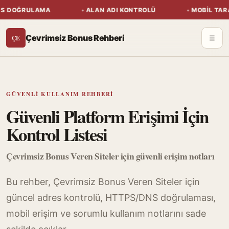
OĞRULAMA
ALAN ADI KONTROLÜ
MOBIL TARAYIC
Çevrimsiz Bonus Rehberi
ÇE
☰
GÜVENLI KULLANIM REHBERI
Güvenli Platform Erişimi İçin
Kontrol Listesi
Çevrimsiz Bonus Veren Siteler için güvenli erişim notları
Bu rehber, Çevrimsiz Bonus Veren Siteler için
güncel adres kontrolü, HTTPS/DNS doğrulaması,
mobil erişim ve sorumlu kullanım notlarını sade