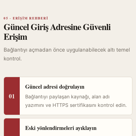
05 · ERİŞİM REHBERİ
Güncel Giriş Adresine Güvenli
Erişim
Bağlantıyı açmadan önce uygulanabilecek altı temel
kontrol.
Güncel adresi doğrulayın
01
Bağlantıyı paylaşan kaynağı, alan adı
yazımını ve HTTPS sertifikasını kontrol edin.
Eski yönlendirmeleri ayıklayın