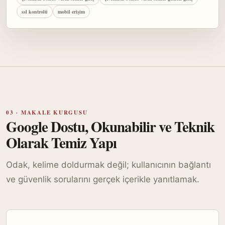
ssl kontrolü
mobil erişim
03 · MAKALE KURGUSU
Google Dostu, Okunabilir ve Teknik
Olarak Temiz Yapı
Odak, kelime doldurmak değil; kullanıcının bağlantı
ve güvenlik sorularını gerçek içerikle yanıtlamak.