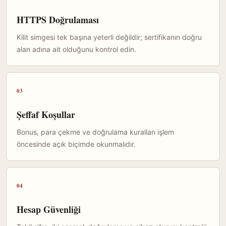
HTTPS Doğrulaması
Kilit simgesi tek başına yeterli değildir; sertifikanın doğru
alan adına ait olduğunu kontrol edin.
03
Şeffaf Koşullar
Bonus, para çekme ve doğrulama kuralları işlem
öncesinde açık biçimde okunmalıdır.
04
Hesap Güvenliği