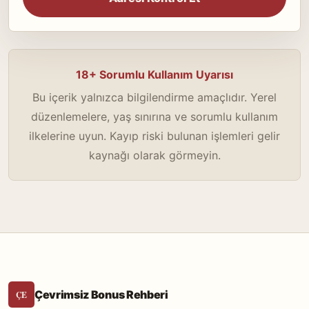
18+ Sorumlu Kullanım Uyarısı
Bu içerik yalnızca bilgilendirme amaçlıdır. Yerel
düzenlemelere, yaş sınırına ve sorumlu kullanım
ilkelerine uyun. Kayıp riski bulunan işlemleri gelir
kaynağı olarak görmeyin.
Çevrimsiz Bonus Rehberi
ÇE