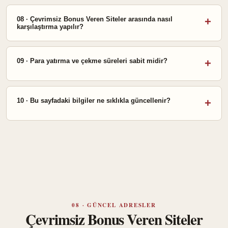
yerdeki mevzuata uymalı ve güvenilir olmayan
Alan adının doğru yazıldığını, geçerli HTTPS
ücretsiz araçlardan kaçınmalıdır.
08 · Çevrimsiz Bonus Veren Siteler arasında nasıl
+
karşılaştırma yapılır?
sertifikasını ve bağlantının resmî kanallarla
eşleştiğini kontrol edin. Şüpheli yönlendirmelerde
Arayüz, destek, ödeme kuralları, sorumlu kullanım
kişisel bilgi girmeyin.
09 · Para yatırma ve çekme süreleri sabit midir?
+
araçları ve güncel koşullar aynı kriterlerle
karşılaştırılmalıdır. Kesin karar vermeden önce her
Hayır. Yönteme, doğrulama durumuna, işlem
platformun resmî şartlarını okuyun.
10 · Bu sayfadaki bilgiler ne sıklıkla güncellenir?
+
yoğunluğuna ve platform kurallarına göre
değişebilir. Kesin süre iddiası yerine güncel ödeme
Sayfa üretildiği tarihteki form verilerini ve genel
sayfası kontrol edilmelidir.
teknik kontrol ilkelerini kullanır. Adres ve
kampanya bilgileri değişebileceğinden yayıncı
düzenli kontrol yapmalıdır.
08 · GÜNCEL ADRESLER
Çevrimsiz Bonus Veren Siteler