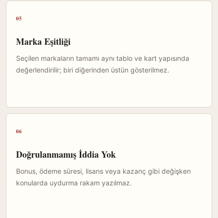
05
Marka Eşitliği
Seçilen markaların tamamı aynı tablo ve kart yapısında
değerlendirilir; biri diğerinden üstün gösterilmez.
06
Doğrulanmamış İddia Yok
Bonus, ödeme süresi, lisans veya kazanç gibi değişken
konularda uydurma rakam yazılmaz.