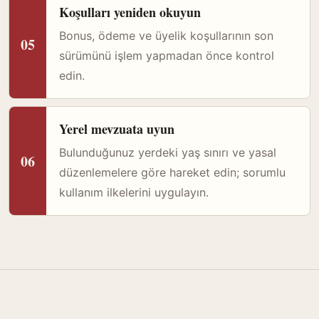
Koşulları yeniden okuyun
Bonus, ödeme ve üyelik koşullarının son
05
sürümünü işlem yapmadan önce kontrol
edin.
Yerel mevzuata uyun
Bulunduğunuz yerdeki yaş sınırı ve yasal
06
düzenlemelere göre hareket edin; sorumlu
kullanım ilkelerini uygulayın.