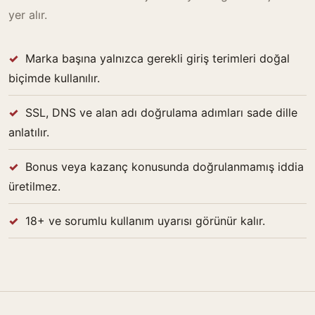
yer alır.
Marka başına yalnızca gerekli giriş terimleri doğal
biçimde kullanılır.
SSL, DNS ve alan adı doğrulama adımları sade dille
anlatılır.
Bonus veya kazanç konusunda doğrulanmamış iddia
üretilmez.
18+ ve sorumlu kullanım uyarısı görünür kalır.