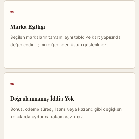
05
Marka Eşitliği
Seçilen markaların tamamı aynı tablo ve kart yapısında
değerlendirilir; biri diğerinden üstün gösterilmez.
06
Doğrulanmamış İddia Yok
Bonus, ödeme süresi, lisans veya kazanç gibi değişken
konularda uydurma rakam yazılmaz.