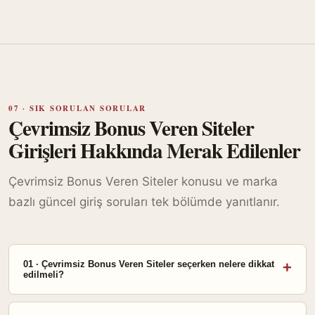
07 · SIK SORULAN SORULAR
Çevrimsiz Bonus Veren Siteler
Girişleri Hakkında Merak Edilenler
Çevrimsiz Bonus Veren Siteler konusu ve marka
bazlı güncel giriş soruları tek bölümde yanıtlanır.
01 · Çevrimsiz Bonus Veren Siteler seçerken nelere dikkat
+
edilmeli?