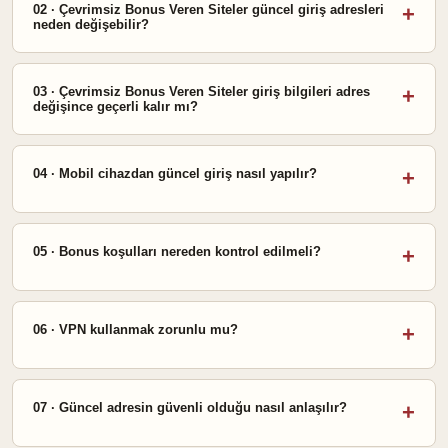
Güncel alan adı, bağlantı güvenliği, açık kullanım
02 · Çevrimsiz Bonus Veren Siteler güncel giriş adresleri
+
neden değişebilir?
koşulları, destek kanalları ve ödeme kuralları
birlikte değerlendirilmelidir. Tek bir işarete
Alan adı ve erişim koşulları zaman içinde
dayanmak yerine bilgiler resmî kaynaklardan
03 · Çevrimsiz Bonus Veren Siteler giriş bilgileri adres
+
değişince geçerli kalır mı?
değişebilir. Bu nedenle eski bağlantılara güvenmek
doğrulanmalıdır.
yerine güncel adresi doğrulamak, HTTPS
Alan adı değişikliği çoğu durumda kullanıcı
sertifikasını kontrol etmek ve kaynağı teyit etmek
04 · Mobil cihazdan güncel giriş nasıl yapılır?
+
hesabını değiştirmez; ancak giriş yapmadan önce
gerekir.
doğru ve resmî bağlantıda olduğunuzu kontrol
Mobil tarayıcı üzerinden güncel adres açılabilir.
etmeniz önemlidir.
05 · Bonus koşulları nereden kontrol edilmeli?
+
Adres çubuğundaki alan adını ve HTTPS
göstergesini kontrol edin; bilinmeyen APK veya
Bonus oranları ve çevrim koşulları değişebileceği
profil dosyalarını yüklemeyin.
06 · VPN kullanmak zorunlu mu?
+
için güncel kampanya sayfası ve kullanım şartları
esas alınmalıdır. Bu sayfa doğrulanmamış oran
Erişim yöntemi ülkeye, sağlayıcıya ve yerel
veya kesin kazanç vaadi üretmez.
07 · Güncel adresin güvenli olduğu nasıl anlaşılır?
+
kurallara göre değişebilir. Kullanıcılar bulundukları