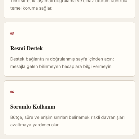
Tekil şifre, iki aşamalı doğrulama ve cihaz oturum kontrolü
temel koruma sağlar.
05
Resmî Destek
Destek bağlantısını doğrulanmış sayfa içinden açın;
mesajla gelen bilinmeyen hesaplara bilgi vermeyin.
06
Sorumlu Kullanım
Bütçe, süre ve erişim sınırları belirlemek riskli davranışları
azaltmaya yardımcı olur.