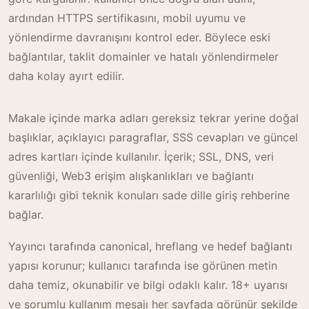
ardından HTTPS sertifikasını, mobil uyumu ve
yönlendirme davranışını kontrol eder. Böylece eski
bağlantılar, taklit domainler ve hatalı yönlendirmeler
daha kolay ayırt edilir.
Makale içinde marka adları gereksiz tekrar yerine doğal
başlıklar, açıklayıcı paragraflar, SSS cevapları ve güncel
adres kartları içinde kullanılır. İçerik; SSL, DNS, veri
güvenliği, Web3 erişim alışkanlıkları ve bağlantı
kararlılığı gibi teknik konuları sade dille giriş rehberine
bağlar.
Yayıncı tarafında canonical, hreflang ve hedef bağlantı
yapısı korunur; kullanıcı tarafında ise görünen metin
daha temiz, okunabilir ve bilgi odaklı kalır. 18+ uyarısı
ve sorumlu kullanım mesajı her sayfada görünür şekilde