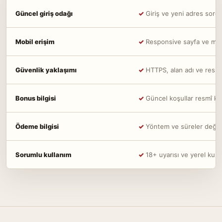
Güncel giriş odağı
✓
Giriş ve yeni adres sorgul
Mobil erişim
✓
Responsive sayfa ve mobil
Güvenlik yaklaşımı
✓
HTTPS, alan adı ve resm
Bonus bilgisi
✓
Güncel koşullar resmî ka
Ödeme bilgisi
✓
Yöntem ve süreler değişe
Sorumlu kullanım
✓
18+ uyarısı ve yerel kura