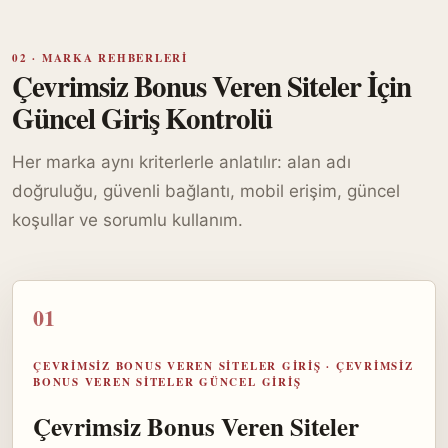
02 · MARKA REHBERLERİ
Çevrimsiz Bonus Veren Siteler İçin
Güncel Giriş Kontrolü
Her marka aynı kriterlerle anlatılır: alan adı
doğruluğu, güvenli bağlantı, mobil erişim, güncel
koşullar ve sorumlu kullanım.
01
ÇEVRIMSIZ BONUS VEREN SITELER GIRIŞ · ÇEVRIMSIZ
BONUS VEREN SITELER GÜNCEL GIRIŞ
Çevrimsiz Bonus Veren Siteler