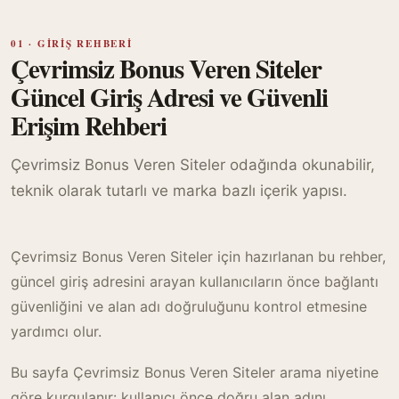
01 · GİRİŞ REHBERİ
Çevrimsiz Bonus Veren Siteler
Güncel Giriş Adresi ve Güvenli
Erişim Rehberi
Çevrimsiz Bonus Veren Siteler odağında okunabilir,
teknik olarak tutarlı ve marka bazlı içerik yapısı.
Çevrimsiz Bonus Veren Siteler için hazırlanan bu rehber,
güncel giriş adresini arayan kullanıcıların önce bağlantı
güvenliğini ve alan adı doğruluğunu kontrol etmesine
yardımcı olur.
Bu sayfa Çevrimsiz Bonus Veren Siteler arama niyetine
göre kurgulanır: kullanıcı önce doğru alan adını,