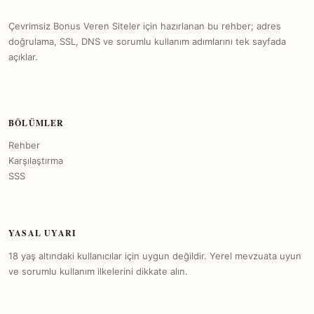
Çevrimsiz Bonus Veren Siteler için hazırlanan bu rehber; adres
doğrulama, SSL, DNS ve sorumlu kullanım adımlarını tek sayfada
açıklar.
BÖLÜMLER
Rehber
Karşılaştırma
SSS
YASAL UYARI
18 yaş altındaki kullanıcılar için uygun değildir. Yerel mevzuata uyun
ve sorumlu kullanım ilkelerini dikkate alın.