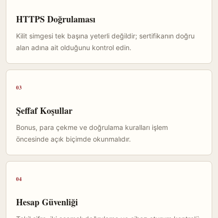
HTTPS Doğrulaması
Kilit simgesi tek başına yeterli değildir; sertifikanın doğru
alan adına ait olduğunu kontrol edin.
03
Şeffaf Koşullar
Bonus, para çekme ve doğrulama kuralları işlem
öncesinde açık biçimde okunmalıdır.
04
Hesap Güvenliği