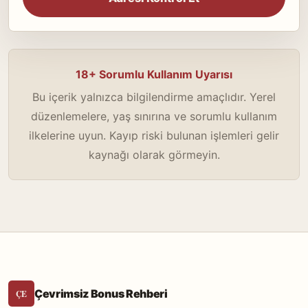
18+ Sorumlu Kullanım Uyarısı
Bu içerik yalnızca bilgilendirme amaçlıdır. Yerel
düzenlemelere, yaş sınırına ve sorumlu kullanım
ilkelerine uyun. Kayıp riski bulunan işlemleri gelir
kaynağı olarak görmeyin.
Çevrimsiz Bonus Rehberi
ÇE