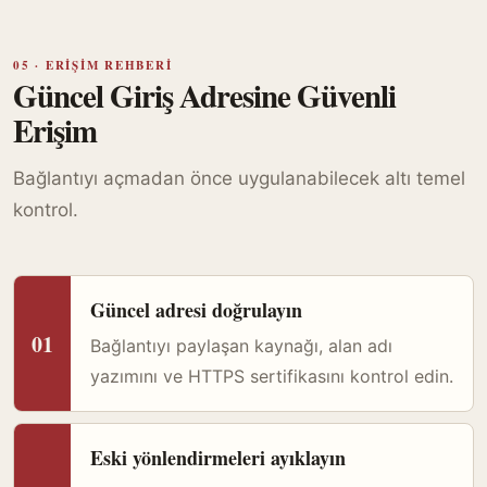
05 · ERİŞİM REHBERİ
Güncel Giriş Adresine Güvenli
Erişim
Bağlantıyı açmadan önce uygulanabilecek altı temel
kontrol.
Güncel adresi doğrulayın
01
Bağlantıyı paylaşan kaynağı, alan adı
yazımını ve HTTPS sertifikasını kontrol edin.
Eski yönlendirmeleri ayıklayın