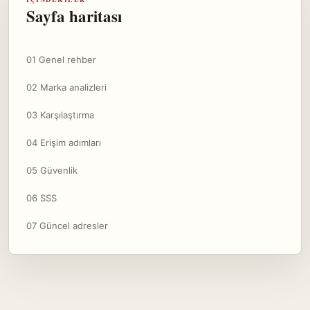
Sayfa haritası
01 Genel rehber
02 Marka analizleri
03 Karşılaştırma
04 Erişim adımları
05 Güvenlik
06 SSS
07 Güncel adresler