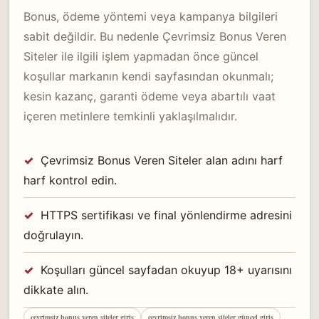
Bonus, ödeme yöntemi veya kampanya bilgileri
sabit değildir. Bu nedenle Çevrimsiz Bonus Veren
Siteler ile ilgili işlem yapmadan önce güncel
koşullar markanın kendi sayfasından okunmalı;
kesin kazanç, garanti ödeme veya abartılı vaat
içeren metinlere temkinli yaklaşılmalıdır.
Çevrimsiz Bonus Veren Siteler alan adını harf
harf kontrol edin.
HTTPS sertifikası ve final yönlendirme adresini
doğrulayın.
Koşulları güncel sayfadan okuyup 18+ uyarısını
dikkate alın.
çevrimsiz bonus veren siteler giriş
çevrimsiz bonus veren siteler güncel giriş