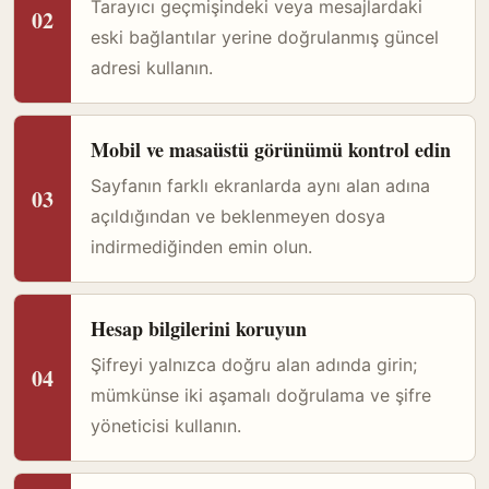
Tarayıcı geçmişindeki veya mesajlardaki
02
eski bağlantılar yerine doğrulanmış güncel
adresi kullanın.
Mobil ve masaüstü görünümü kontrol edin
Sayfanın farklı ekranlarda aynı alan adına
03
açıldığından ve beklenmeyen dosya
indirmediğinden emin olun.
Hesap bilgilerini koruyun
Şifreyi yalnızca doğru alan adında girin;
04
mümkünse iki aşamalı doğrulama ve şifre
yöneticisi kullanın.