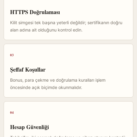
HTTPS Doğrulaması
Kilit simgesi tek başına yeterli değildir; sertifikanın doğru
alan adına ait olduğunu kontrol edin.
03
Şeffaf Koşullar
Bonus, para çekme ve doğrulama kuralları işlem
öncesinde açık biçimde okunmalıdır.
04
Hesap Güvenliği