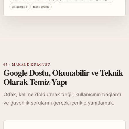
ssl kontrolü
mobil erişim
03 · MAKALE KURGUSU
Google Dostu, Okunabilir ve Teknik
Olarak Temiz Yapı
Odak, kelime doldurmak değil; kullanıcının bağlantı
ve güvenlik sorularını gerçek içerikle yanıtlamak.