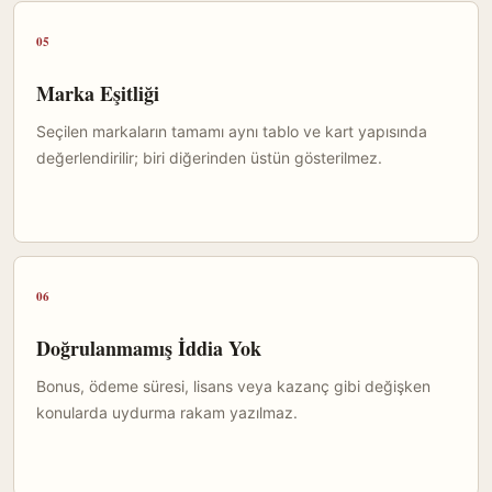
05
Marka Eşitliği
Seçilen markaların tamamı aynı tablo ve kart yapısında
değerlendirilir; biri diğerinden üstün gösterilmez.
06
Doğrulanmamış İddia Yok
Bonus, ödeme süresi, lisans veya kazanç gibi değişken
konularda uydurma rakam yazılmaz.