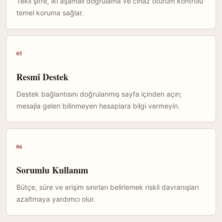
Tekil şifre, iki aşamalı doğrulama ve cihaz oturum kontrolü
temel koruma sağlar.
05
Resmî Destek
Destek bağlantısını doğrulanmış sayfa içinden açın;
mesajla gelen bilinmeyen hesaplara bilgi vermeyin.
06
Sorumlu Kullanım
Bütçe, süre ve erişim sınırları belirlemek riskli davranışları
azaltmaya yardımcı olur.