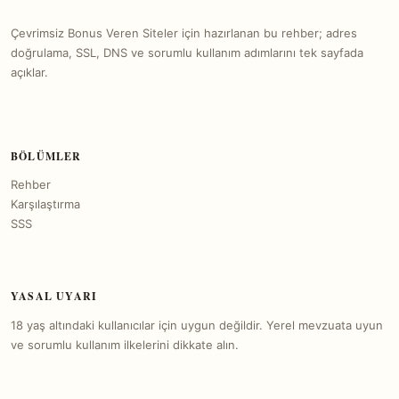
Çevrimsiz Bonus Veren Siteler için hazırlanan bu rehber; adres
doğrulama, SSL, DNS ve sorumlu kullanım adımlarını tek sayfada
açıklar.
BÖLÜMLER
Rehber
Karşılaştırma
SSS
YASAL UYARI
18 yaş altındaki kullanıcılar için uygun değildir. Yerel mevzuata uyun
ve sorumlu kullanım ilkelerini dikkate alın.