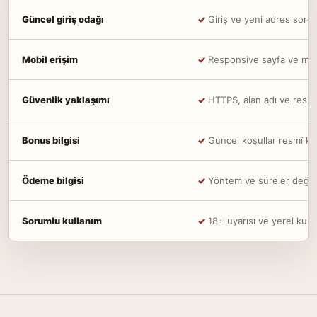
Güncel giriş odağı
✓
Giriş ve yeni adres sorgul
Mobil erişim
✓
Responsive sayfa ve mobil
Güvenlik yaklaşımı
✓
HTTPS, alan adı ve resm
Bonus bilgisi
✓
Güncel koşullar resmî ka
Ödeme bilgisi
✓
Yöntem ve süreler değişe
Sorumlu kullanım
✓
18+ uyarısı ve yerel kura