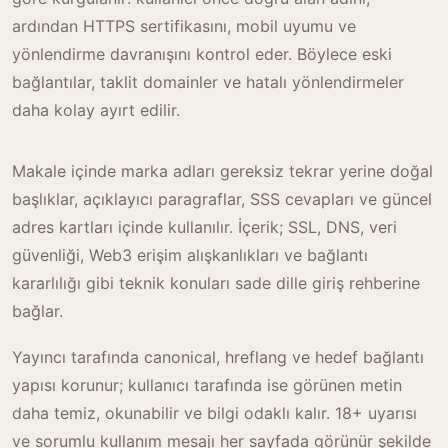
ardından HTTPS sertifikasını, mobil uyumu ve
yönlendirme davranışını kontrol eder. Böylece eski
bağlantılar, taklit domainler ve hatalı yönlendirmeler
daha kolay ayırt edilir.
Makale içinde marka adları gereksiz tekrar yerine doğal
başlıklar, açıklayıcı paragraflar, SSS cevapları ve güncel
adres kartları içinde kullanılır. İçerik; SSL, DNS, veri
güvenliği, Web3 erişim alışkanlıkları ve bağlantı
kararlılığı gibi teknik konuları sade dille giriş rehberine
bağlar.
Yayıncı tarafında canonical, hreflang ve hedef bağlantı
yapısı korunur; kullanıcı tarafında ise görünen metin
daha temiz, okunabilir ve bilgi odaklı kalır. 18+ uyarısı
ve sorumlu kullanım mesajı her sayfada görünür şekilde