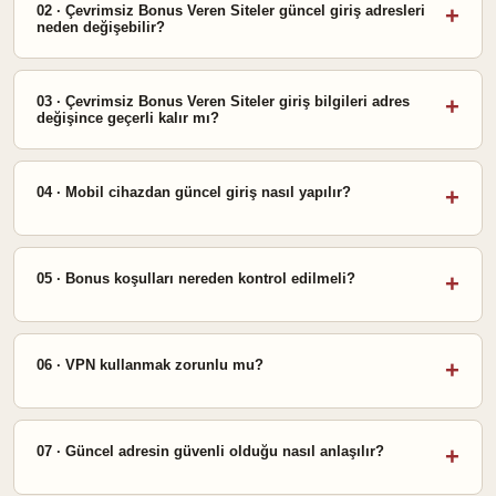
Güncel alan adı, bağlantı güvenliği, açık kullanım
02 · Çevrimsiz Bonus Veren Siteler güncel giriş adresleri
+
neden değişebilir?
koşulları, destek kanalları ve ödeme kuralları
birlikte değerlendirilmelidir. Tek bir işarete
Alan adı ve erişim koşulları zaman içinde
dayanmak yerine bilgiler resmî kaynaklardan
03 · Çevrimsiz Bonus Veren Siteler giriş bilgileri adres
+
değişince geçerli kalır mı?
değişebilir. Bu nedenle eski bağlantılara güvenmek
doğrulanmalıdır.
yerine güncel adresi doğrulamak, HTTPS
Alan adı değişikliği çoğu durumda kullanıcı
sertifikasını kontrol etmek ve kaynağı teyit etmek
04 · Mobil cihazdan güncel giriş nasıl yapılır?
+
hesabını değiştirmez; ancak giriş yapmadan önce
gerekir.
doğru ve resmî bağlantıda olduğunuzu kontrol
Mobil tarayıcı üzerinden güncel adres açılabilir.
etmeniz önemlidir.
05 · Bonus koşulları nereden kontrol edilmeli?
+
Adres çubuğundaki alan adını ve HTTPS
göstergesini kontrol edin; bilinmeyen APK veya
Bonus oranları ve çevrim koşulları değişebileceği
profil dosyalarını yüklemeyin.
06 · VPN kullanmak zorunlu mu?
+
için güncel kampanya sayfası ve kullanım şartları
esas alınmalıdır. Bu sayfa doğrulanmamış oran
Erişim yöntemi ülkeye, sağlayıcıya ve yerel
veya kesin kazanç vaadi üretmez.
07 · Güncel adresin güvenli olduğu nasıl anlaşılır?
+
kurallara göre değişebilir. Kullanıcılar bulundukları