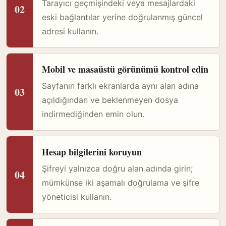
Tarayıcı geçmişindeki veya mesajlardaki
02
eski bağlantılar yerine doğrulanmış güncel
adresi kullanın.
Mobil ve masaüstü görünümü kontrol edin
Sayfanın farklı ekranlarda aynı alan adına
03
açıldığından ve beklenmeyen dosya
indirmediğinden emin olun.
Hesap bilgilerini koruyun
Şifreyi yalnızca doğru alan adında girin;
04
mümkünse iki aşamalı doğrulama ve şifre
yöneticisi kullanın.