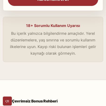
18+ Sorumlu Kullanım Uyarısı
Bu içerik yalnızca bilgilendirme amaçlıdır. Yerel
düzenlemelere, yaş sınırına ve sorumlu kullanım
ilkelerine uyun. Kayıp riski bulunan işlemleri gelir
kaynağı olarak görmeyin.
Çevrimsiz Bonus Rehberi
ÇE