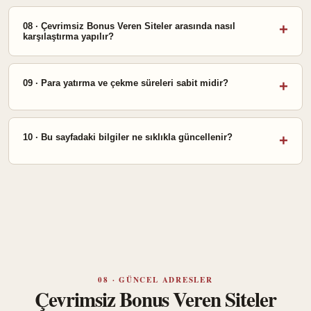
yerdeki mevzuata uymalı ve güvenilir olmayan
Alan adının doğru yazıldığını, geçerli HTTPS
ücretsiz araçlardan kaçınmalıdır.
08 · Çevrimsiz Bonus Veren Siteler arasında nasıl
+
karşılaştırma yapılır?
sertifikasını ve bağlantının resmî kanallarla
eşleştiğini kontrol edin. Şüpheli yönlendirmelerde
Arayüz, destek, ödeme kuralları, sorumlu kullanım
kişisel bilgi girmeyin.
09 · Para yatırma ve çekme süreleri sabit midir?
+
araçları ve güncel koşullar aynı kriterlerle
karşılaştırılmalıdır. Kesin karar vermeden önce her
Hayır. Yönteme, doğrulama durumuna, işlem
platformun resmî şartlarını okuyun.
10 · Bu sayfadaki bilgiler ne sıklıkla güncellenir?
+
yoğunluğuna ve platform kurallarına göre
değişebilir. Kesin süre iddiası yerine güncel ödeme
Sayfa üretildiği tarihteki form verilerini ve genel
sayfası kontrol edilmelidir.
teknik kontrol ilkelerini kullanır. Adres ve
kampanya bilgileri değişebileceğinden yayıncı
düzenli kontrol yapmalıdır.
08 · GÜNCEL ADRESLER
Çevrimsiz Bonus Veren Siteler