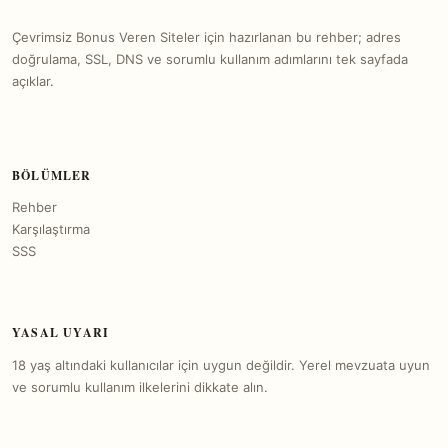
Çevrimsiz Bonus Veren Siteler için hazırlanan bu rehber; adres
doğrulama, SSL, DNS ve sorumlu kullanım adımlarını tek sayfada
açıklar.
BÖLÜMLER
Rehber
Karşılaştırma
SSS
YASAL UYARI
18 yaş altındaki kullanıcılar için uygun değildir. Yerel mevzuata uyun
ve sorumlu kullanım ilkelerini dikkate alın.