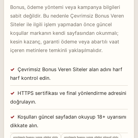
Bonus, ödeme yöntemi veya kampanya bilgileri
sabit değildir. Bu nedenle Çevrimsiz Bonus Veren
Siteler ile ilgili işlem yapmadan önce güncel
koşullar markanın kendi sayfasından okunmalı;
kesin kazanç, garanti ödeme veya abartılı vaat
içeren metinlere temkinli yaklaşılmalıdır.
Çevrimsiz Bonus Veren Siteler alan adını harf
harf kontrol edin.
HTTPS sertifikası ve final yönlendirme adresini
doğrulayın.
Koşulları güncel sayfadan okuyup 18+ uyarısını
dikkate alın.
çevrimsiz bonus veren siteler giriş
çevrimsiz bonus veren siteler güncel giriş