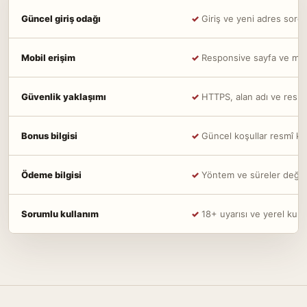
Güncel giriş odağı
✓
Giriş ve yeni adres sorgul
Mobil erişim
✓
Responsive sayfa ve mobil
Güvenlik yaklaşımı
✓
HTTPS, alan adı ve resm
Bonus bilgisi
✓
Güncel koşullar resmî ka
Ödeme bilgisi
✓
Yöntem ve süreler değişe
Sorumlu kullanım
✓
18+ uyarısı ve yerel kura