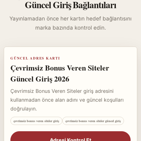
Güncel Giriş Bağlantıları
Yayınlamadan önce her kartın hedef bağlantısını
marka bazında kontrol edin.
GÜNCEL ADRES KARTI
Çevrimsiz Bonus Veren Siteler
Güncel Giriş 2026
Çevrimsiz Bonus Veren Siteler giriş adresini
kullanmadan önce alan adını ve güncel koşulları
doğrulayın.
çevrimsiz bonus veren siteler giriş
çevrimsiz bonus veren siteler güncel giriş
Adresi Kontrol Et