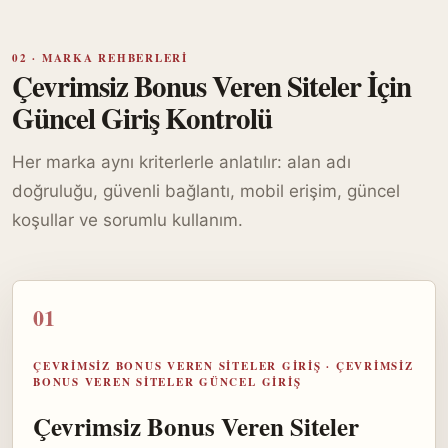
02 · MARKA REHBERLERİ
Çevrimsiz Bonus Veren Siteler İçin
Güncel Giriş Kontrolü
Her marka aynı kriterlerle anlatılır: alan adı
doğruluğu, güvenli bağlantı, mobil erişim, güncel
koşullar ve sorumlu kullanım.
01
ÇEVRIMSIZ BONUS VEREN SITELER GIRIŞ · ÇEVRIMSIZ
BONUS VEREN SITELER GÜNCEL GIRIŞ
Çevrimsiz Bonus Veren Siteler