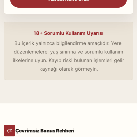
18+ Sorumlu Kullanım Uyarısı
Bu içerik yalnızca bilgilendirme amaçlıdır. Yerel
düzenlemelere, yaş sınırına ve sorumlu kullanım
ilkelerine uyun. Kayıp riski bulunan işlemleri gelir
kaynağı olarak görmeyin.
Çevrimsiz Bonus Rehberi
ÇE