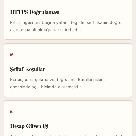
HTTPS Doğrulaması
Kilit simgesi tek başına yeterli değildir; sertifikanın doğru
alan adına ait olduğunu kontrol edin.
03
Şeffaf Koşullar
Bonus, para çekme ve doğrulama kuralları işlem
öncesinde açık biçimde okunmalıdır.
04
Hesap Güvenliği