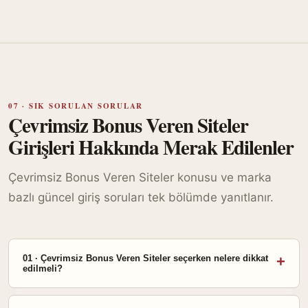
07 · SIK SORULAN SORULAR
Çevrimsiz Bonus Veren Siteler
Girişleri Hakkında Merak Edilenler
Çevrimsiz Bonus Veren Siteler konusu ve marka
bazlı güncel giriş soruları tek bölümde yanıtlanır.
01 · Çevrimsiz Bonus Veren Siteler seçerken nelere dikkat
+
edilmeli?