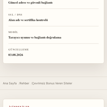
Güncel adres ve güvenli bağlantı
SSL / DNS
Alan adı ve sertifika kontrolü
MOBİL
Tarayıcı uyumu ve bağlantı doğrulama
GÜNCELLEME
03.08.2026
Ana Sayfa
Rehber
Çevrimsiz Bonus Veren Siteler
İÇİNDEKİLER