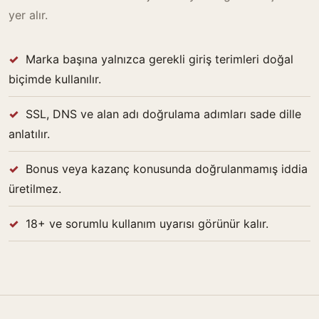
yer alır.
Marka başına yalnızca gerekli giriş terimleri doğal
biçimde kullanılır.
SSL, DNS ve alan adı doğrulama adımları sade dille
anlatılır.
Bonus veya kazanç konusunda doğrulanmamış iddia
üretilmez.
18+ ve sorumlu kullanım uyarısı görünür kalır.