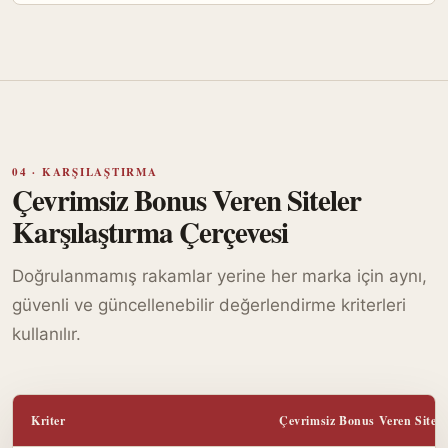
04 · KARŞILAŞTIRMA
Çevrimsiz Bonus Veren Siteler
Karşılaştırma Çerçevesi
Doğrulanmamış rakamlar yerine her marka için aynı,
güvenli ve güncellenebilir değerlendirme kriterleri
kullanılır.
Kriter
Çevrimsiz Bonus Veren Sitele