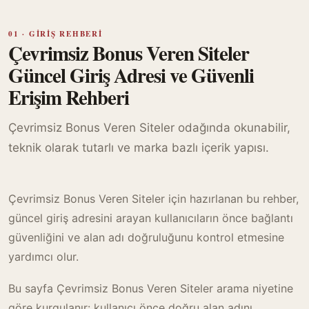
01 · GİRİŞ REHBERİ
Çevrimsiz Bonus Veren Siteler
Güncel Giriş Adresi ve Güvenli
Erişim Rehberi
Çevrimsiz Bonus Veren Siteler odağında okunabilir,
teknik olarak tutarlı ve marka bazlı içerik yapısı.
Çevrimsiz Bonus Veren Siteler için hazırlanan bu rehber,
güncel giriş adresini arayan kullanıcıların önce bağlantı
güvenliğini ve alan adı doğruluğunu kontrol etmesine
yardımcı olur.
Bu sayfa Çevrimsiz Bonus Veren Siteler arama niyetine
göre kurgulanır: kullanıcı önce doğru alan adını,