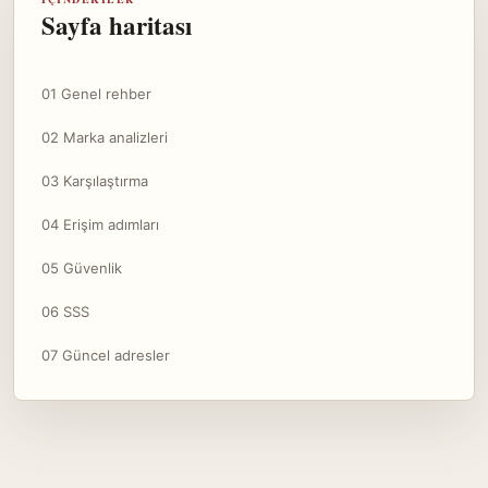
Sayfa haritası
01 Genel rehber
02 Marka analizleri
03 Karşılaştırma
04 Erişim adımları
05 Güvenlik
06 SSS
07 Güncel adresler