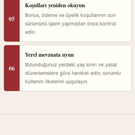
Koşulları yeniden okuyun
Bonus, ödeme ve üyelik koşullarının son
05
sürümünü işlem yapmadan önce kontrol
edin.
Yerel mevzuata uyun
Bulunduğunuz yerdeki yaş sınırı ve yasal
06
düzenlemelere göre hareket edin; sorumlu
kullanım ilkelerini uygulayın.