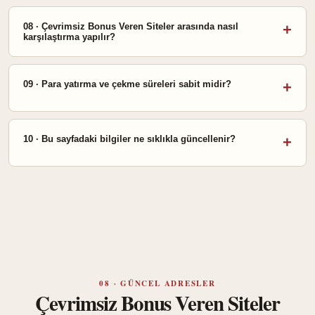
yerdeki mevzuata uymalı ve güvenilir olmayan
Alan adının doğru yazıldığını, geçerli HTTPS
ücretsiz araçlardan kaçınmalıdır.
08 · Çevrimsiz Bonus Veren Siteler arasında nasıl
+
karşılaştırma yapılır?
sertifikasını ve bağlantının resmî kanallarla
eşleştiğini kontrol edin. Şüpheli yönlendirmelerde
Arayüz, destek, ödeme kuralları, sorumlu kullanım
kişisel bilgi girmeyin.
09 · Para yatırma ve çekme süreleri sabit midir?
+
araçları ve güncel koşullar aynı kriterlerle
karşılaştırılmalıdır. Kesin karar vermeden önce her
Hayır. Yönteme, doğrulama durumuna, işlem
platformun resmî şartlarını okuyun.
10 · Bu sayfadaki bilgiler ne sıklıkla güncellenir?
+
yoğunluğuna ve platform kurallarına göre
değişebilir. Kesin süre iddiası yerine güncel ödeme
Sayfa üretildiği tarihteki form verilerini ve genel
sayfası kontrol edilmelidir.
teknik kontrol ilkelerini kullanır. Adres ve
kampanya bilgileri değişebileceğinden yayıncı
düzenli kontrol yapmalıdır.
08 · GÜNCEL ADRESLER
Çevrimsiz Bonus Veren Siteler