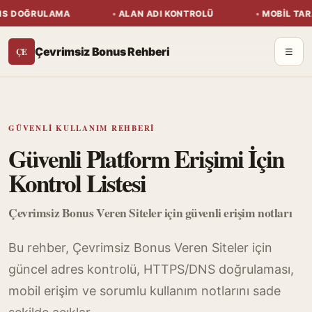
OĞRULAMA
ALAN ADI KONTROLÜ
MOBIL TARAYIC
Çevrimsiz Bonus Rehberi
ÇE
☰
GÜVENLI KULLANIM REHBERI
Güvenli Platform Erişimi İçin
Kontrol Listesi
Çevrimsiz Bonus Veren Siteler için güvenli erişim notları
Bu rehber, Çevrimsiz Bonus Veren Siteler için
güncel adres kontrolü, HTTPS/DNS doğrulaması,
mobil erişim ve sorumlu kullanım notlarını sade