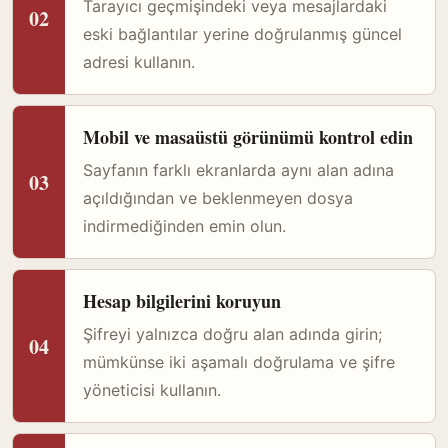
Tarayıcı geçmişindeki veya mesajlardaki
02
eski bağlantılar yerine doğrulanmış güncel
adresi kullanın.
Mobil ve masaüstü görünümü kontrol edin
Sayfanın farklı ekranlarda aynı alan adına
03
açıldığından ve beklenmeyen dosya
indirmediğinden emin olun.
Hesap bilgilerini koruyun
Şifreyi yalnızca doğru alan adında girin;
04
mümkünse iki aşamalı doğrulama ve şifre
yöneticisi kullanın.