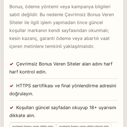
Bonus, ödeme yöntemi veya kampanya bilgileri
sabit değildir. Bu nedenle Çevrimsiz Bonus Veren
Siteler ile ilgili işlem yapmadan önce güncel
koşullar markanın kendi sayfasından okunmalı;
kesin kazanç, garanti ödeme veya abartılı vaat
içeren metinlere temkinli yaklaşılmalıdır.
Çevrimsiz Bonus Veren Siteler alan adını harf
harf kontrol edin.
HTTPS sertifikası ve final yönlendirme adresini
doğrulayın.
Koşulları güncel sayfadan okuyup 18+ uyarısını
dikkate alın.
çevrimsiz bonus veren siteler giriş
çevrimsiz bonus veren siteler güncel giriş