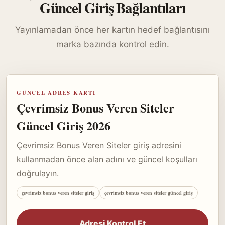
Güncel Giriş Bağlantıları
Yayınlamadan önce her kartın hedef bağlantısını
marka bazında kontrol edin.
GÜNCEL ADRES KARTI
Çevrimsiz Bonus Veren Siteler
Güncel Giriş 2026
Çevrimsiz Bonus Veren Siteler giriş adresini
kullanmadan önce alan adını ve güncel koşulları
doğrulayın.
çevrimsiz bonus veren siteler giriş
çevrimsiz bonus veren siteler güncel giriş
Adresi Kontrol Et