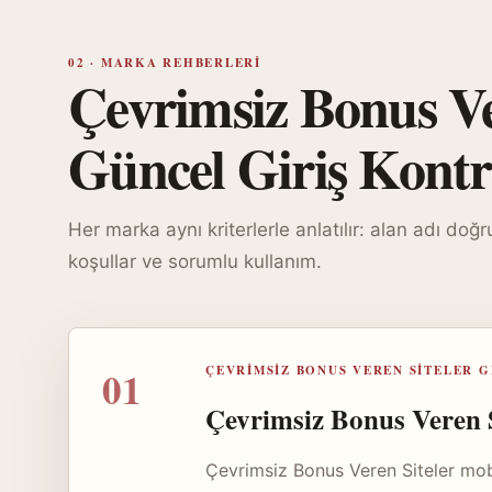
02 · MARKA REHBERLERİ
Çevrimsiz Bonus Ver
Güncel Giriş Kontr
Her marka aynı kriterlerle anlatılır: alan adı doğ
koşullar ve sorumlu kullanım.
01
ÇEVRIMSIZ BONUS VEREN SITELER G
Çevrimsiz Bonus Veren S
Çevrimsiz Bonus Veren Siteler mobil