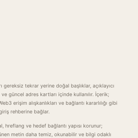
 gereksiz tekrar yerine doğal başlıklar, açıklayıcı
ve güncel adres kartları içinde kullanılır. İçerik;
eb3 erişim alışkanlıkları ve bağlantı kararlılığı gibi
giriş rehberine bağlar.
l, hreflang ve hedef bağlantı yapısı korunur;
rünen metin daha temiz, okunabilir ve bilgi odaklı