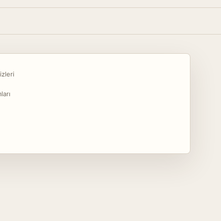
zleri
ları