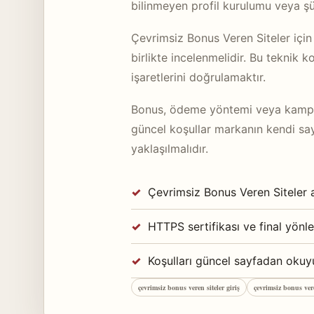
bilinmeyen profil kurulumu veya şüp
Çevrimsiz Bonus Veren Siteler iç
birlikte incelenmelidir. Bu teknik 
işaretlerini doğrulamaktır.
Bonus, ödeme yöntemi veya kampanya
güncel koşullar markanın kendi say
yaklaşılmalıdır.
Çevrimsiz Bonus Veren Siteler a
HTTPS sertifikası ve final yönl
Koşulları güncel sayfadan okuyu
çevrimsiz bonus veren siteler giriş
çevrimsiz bonus vere