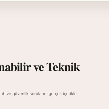
abilir ve Teknik
tı ve güvenlik sorularını gerçek içerikle