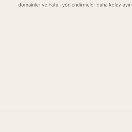
domainler ve hatalı yönlendirmeler daha kolay ayırt 