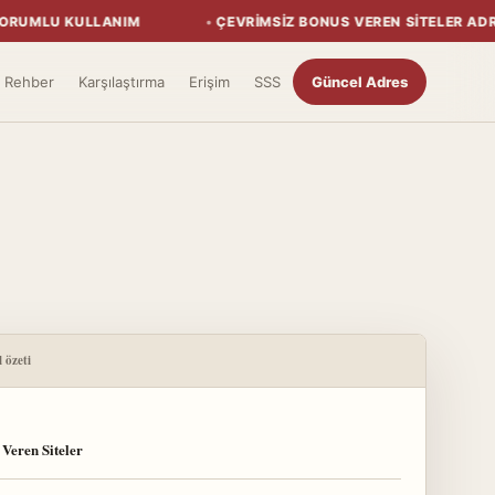
MLU KULLANIM
ÇEVRIMSIZ BONUS VEREN SITELER ADRES 
Rehber
Karşılaştırma
Erişim
SSS
Güncel Adres
 özeti
Veren Siteler