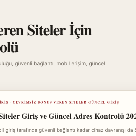
en Siteler İçin
olü
ruluğu, güvenli bağlantı, mobil erişim, güncel
IRIŞ · ÇEVRIMSIZ BONUS VEREN SITELER GÜNCEL GIRIŞ
iteler Giriş ve Güncel Adres Kontrolü 20
 giriş tarafında güvenli bağlantı kadar cihaz davranışı da ö