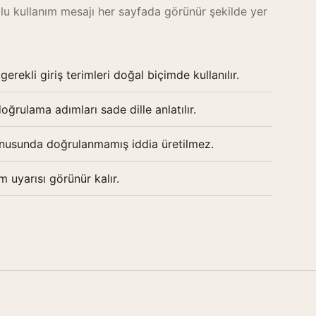
mlu kullanım mesajı her sayfada görünür şekilde yer
erekli giriş terimleri doğal biçimde kullanılır.
ğrulama adımları sade dille anlatılır.
usunda doğrulanmamış iddia üretilmez.
 uyarısı görünür kalır.